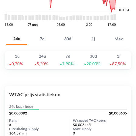
24u
7d
30d
1j
Max
1u
24u
7d
30d
1j
0,70%
5,20%
7,90%
20,00%
67,50%
WTAC prijs statistieken
24u laag / hoog
$0,003392
$0,003605
Rang
Wrapped TAC koers
#
$0,003445
Circulating Supply
Max Supply
164.39mln
0