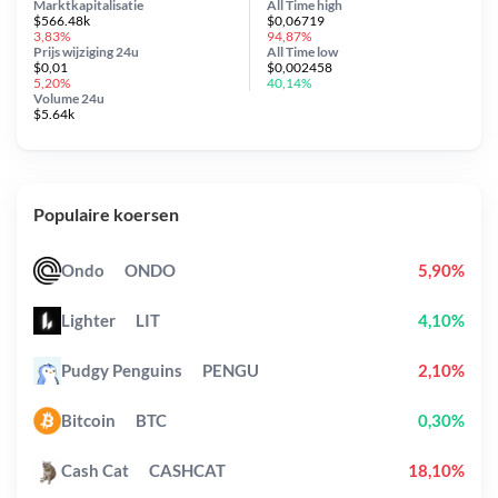
Marktkapitalisatie
All Time
high
$566.48k
$0,06719
3,83%
94,87%
Prijs wijziging
24u
All Time
low
$0,01
$0,002458
5,20%
40,14%
Volume 24u
$5.64k
Populaire koersen
Ondo
ONDO
5,90%
Lighter
LIT
4,10%
Pudgy Penguins
PENGU
2,10%
Bitcoin
BTC
0,30%
Cash Cat
CASHCAT
18,10%