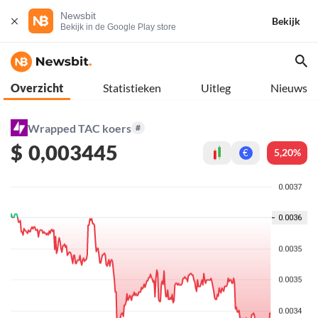
Newsbit
Bekijk
Bekijk in de Google Play store
Overzicht
Statistieken
Uitleg
Nieuws
Wrapped TAC koers
#
$
0,003445
5,20%
€