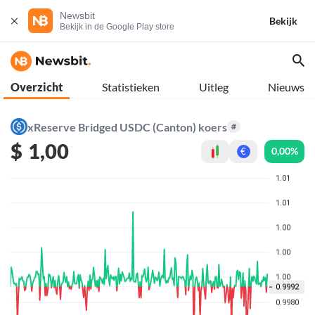
Newsbit
Bekijk
Bekijk in de Google Play store
Overzicht
Statistieken
Uitleg
Nieuws
xReserve Bridged USDC (Canton) koers
#
$
1,00
0,00%
€