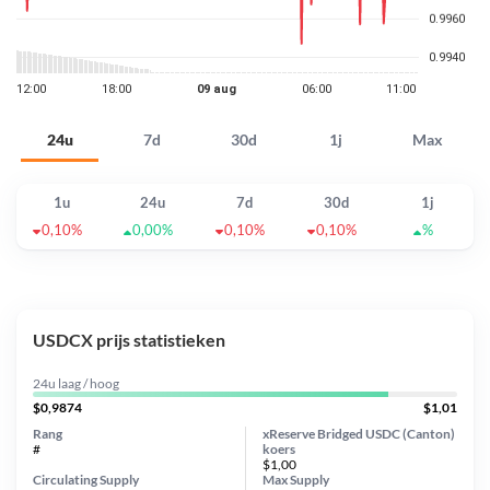
24u
7d
30d
1j
Max
1u
24u
7d
30d
1j
0,10%
0,00%
0,10%
0,10%
%
USDCX prijs statistieken
24u laag / hoog
$0,9874
$1,01
Rang
xReserve Bridged USDC (Canton)
#
koers
$1,00
Circulating Supply
Max Supply