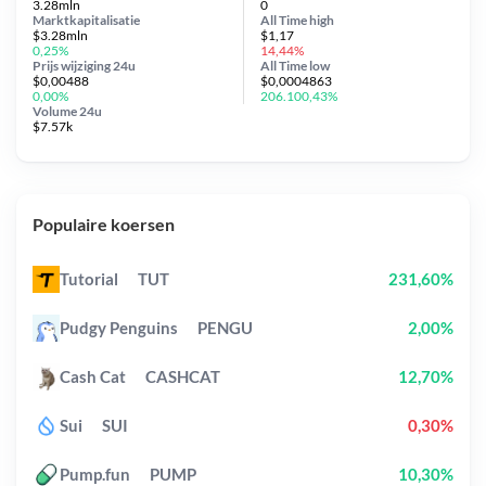
3.28mln
0
Marktkapitalisatie
All Time
high
$3.28mln
$1,17
0,25%
14,44%
Prijs wijziging
24u
All Time
low
$0,00488
$0,0004863
0,00%
206.100,43%
Volume 24u
$7.57k
Populaire koersen
Tutorial
TUT
231,60%
Pudgy Penguins
PENGU
2,00%
Cash Cat
CASHCAT
12,70%
Sui
SUI
0,30%
Pump.fun
PUMP
10,30%