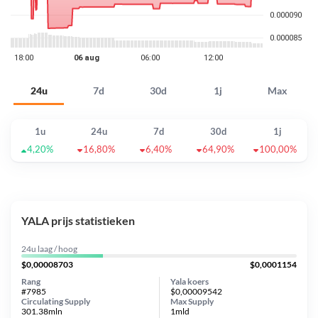
24u
7d
30d
1j
Max
1u
24u
7d
30d
1j
4,20%
16,80%
6,40%
64,90%
100,00%
YALA prijs statistieken
24u laag / hoog
$0,00008703
$0,0001154
Rang
Yala koers
#7985
$0,00009542
Circulating Supply
Max Supply
301.38mln
1mld