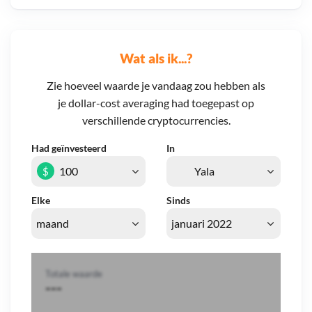
Wat als ik...?
Zie hoeveel waarde je vandaag zou hebben als
je dollar-cost averaging had toegepast op
verschillende cryptocurrencies.
Had geïnvesteerd
In
$
Elke
Sinds
Totale waarde
---