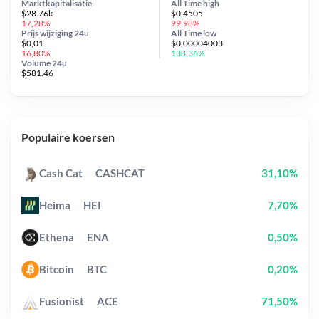
Marktkapitalisatie
All Time
high
$28.76k
$0,4505
17,28%
99,98%
Prijs wijziging
24u
All Time
low
$0,01
$0,00004003
16,80%
138,36%
Volume 24u
$581.46
Populaire koersen
Cash Cat
CASHCAT
31,10%
Heima
HEI
7,70%
Ethena
ENA
0,50%
Bitcoin
BTC
0,20%
Fusionist
ACE
71,50%