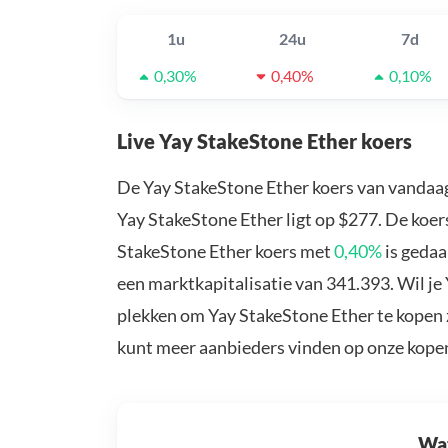
1u
24u
7d
0,30%
0,40%
0,10%
Live Yay StakeStone Ether koers
De Yay StakeStone Ether koers van vandaag
Yay StakeStone Ether ligt op $277. De koer
StakeStone Ether koers met
0,40%
is gedaa
een marktkapitalisatie van 341.393. Wil je
plekken om Yay StakeStone Ether te kopen z
kunt meer aanbieders vinden op onze kope
Wat 