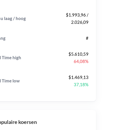
$1.993,96 /
u laag / hoog
2.026,09
ang
#
$5.610,59
l Time
high
64,08%
$1.469,13
l Time
low
37,18%
pulaire koersen