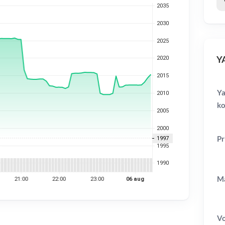
YA
Ya
ko
Pr
Ma
V