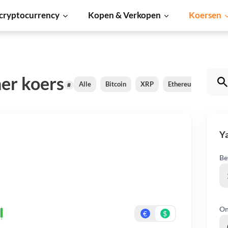
cryptocurrency
Kopen & Verkopen
Koersen
er koers
Alle
Bitcoin
XRP
Ethereum
Card
#
Ya
Be
On
€
$