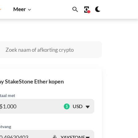
Meer
ano
Shiba Inu
Dogecoin
Solana
BNB
y StakeStone Ether kopen
taal met
$
tvang