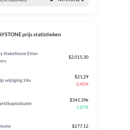
YSTONE prijs statistieken
y StakeStone Ether
$2.015,30
ers
$21,29
ijs wijziging
24u
0,40%
$341.39k
rktkapitalisatie
1,07%
olume
$277.12