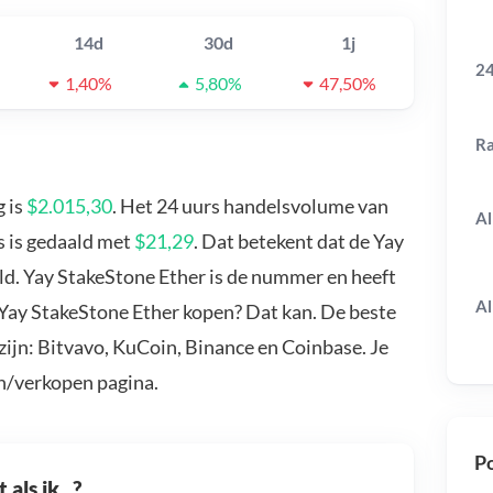
14d
30d
1j
24
1,40%
5,80%
47,50%
R
 is
$2.015,30
. Het 24 uurs handelsvolume van
Al
s is gedaald met
$21,29
. Dat betekent dat de Yay
ld. Yay StakeStone Ether is de nummer en heeft
Al
 Yay StakeStone Ether kopen? Dat kan. De beste
ijn: Bitvavo, KuCoin, Binance en Coinbase. Je
n/verkopen pagina.
Po
als ik...?