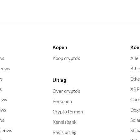
Kopen
Koe
uws
Koop crypto’s
Alle
ieuws
Bitc
ws
Eth
Uitleg
s
XRP
Over crypto’s
euws
Car
Personen
uws
Dog
Crypto termen
uws
Sola
Kennisbank
nieuws
Shib
Basis uitleg