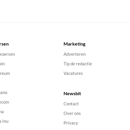
rsen
Marketing
 koersen
Adverteren
oin
Tip de redactie
ereum
Vacatures
dano
Newsbit
ecoin
Contact
na
Over ons
a Inu
Privacy