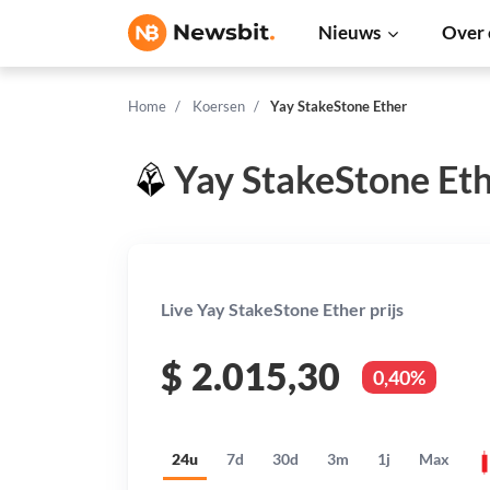
Nieuws
Over 
Home
Koersen
Yay StakeStone Ether
Yay StakeStone Eth
Live Yay StakeStone Ether prijs
$
2.015,30
0,40%
24u
7d
30d
3m
1j
Max