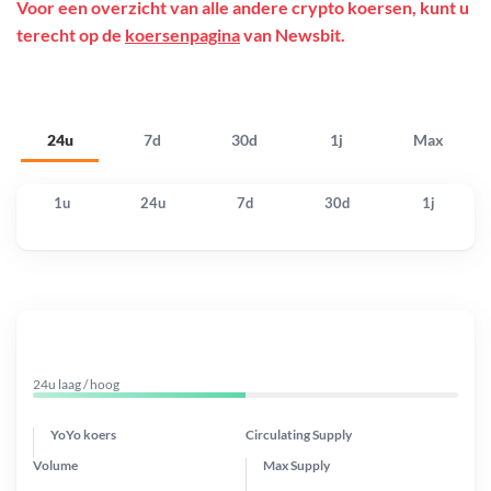
Voor een overzicht van alle andere crypto koersen, kunt u
terecht op de
koersenpagina
van Newsbit.
24u
7d
30d
1j
Max
1u
24u
7d
30d
1j
24u laag / hoog
YoYo koers
Circulating Supply
Volume
Max Supply