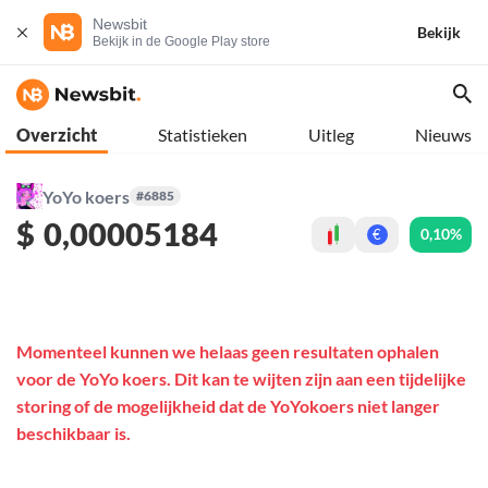
Newsbit
Bekijk
Bekijk in de Google Play store
Overzicht
Statistieken
Uitleg
Nieuws
YoYo koers
#6885
$
0,00005184
0,10%
€
Momenteel kunnen we helaas geen resultaten ophalen
voor de YoYo koers. Dit kan te wijten zijn aan een tijdelijke
storing of de mogelijkheid dat de YoYokoers niet langer
beschikbaar is.