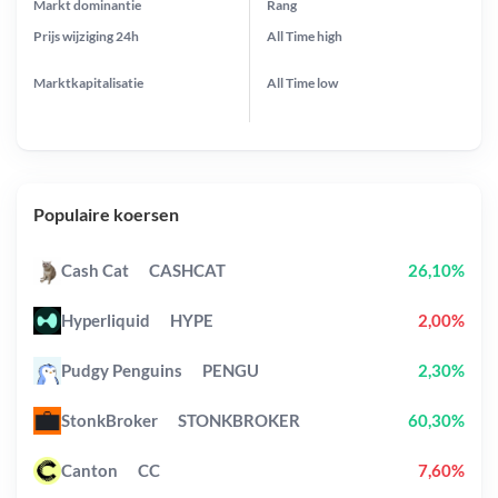
Markt dominantie
Rang
Prijs wijziging
24h
All Time
high
Marktkapitalisatie
All Time
low
Populaire koersen
Cash Cat
CASHCAT
26,10%
Hyperliquid
HYPE
2,00%
Pudgy Penguins
PENGU
2,30%
StonkBroker
STONKBROKER
60,30%
Canton
CC
7,60%