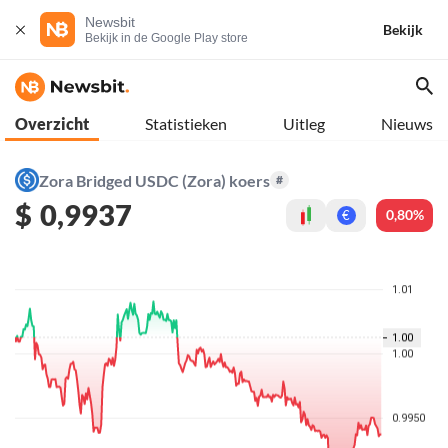
Newsbit
Bekijk
Bekijk in de Google Play store
Overzicht
Statistieken
Uitleg
Nieuws
Zora Bridged USDC (Zora) koers
#
$
0,9937
0,80%
€