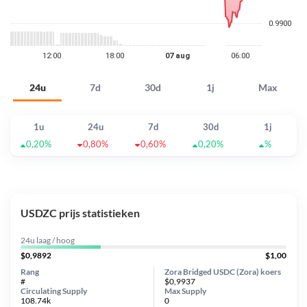
24u
7d
30d
1j
Max
1u
24u
7d
30d
1j
0,20%
0,80%
0,60%
0,20%
%
USDZC prijs statistieken
24u laag / hoog
$0,9892
$1,00
Rang
Zora Bridged USDC (Zora) koers
#
$0,9937
Circulating Supply
Max Supply
108.74k
0