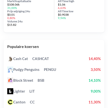
Marktkapitalisatie
All Time
high
$108.06k
$1,06
31,00%
6,63%
Prijs wijziging
24u
All Time
low
$0,01
$0,9038
0,80%
9,94%
Volume 24u
$15.82
Populaire koersen
Cash Cat
CASHCAT
14,40%
Pudgy Penguins
PENGU
3,50%
Block Street
BSB
14,10%
Lighter
LIT
9,00%
Canton
CC
11,30%