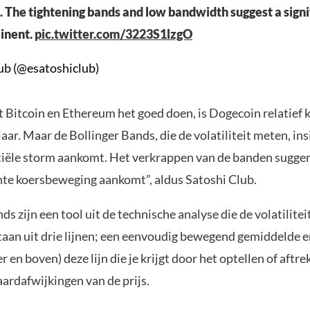
 The tightening bands and low bandwidth suggest a signi
inent.
pic.twitter.com/3223S1lzgO
ub (@esatoshiclub)
 Bitcoin en Ethereum het goed doen, is Dogecoin relatief 
jaar. Maar de Bollinger Bands, die de volatiliteit meten, in
tiële storm aankomt. Het verkrappen van de banden sugger
ante koersbeweging aankomt”, aldus Satoshi Club.
ds zijn een tool uit de technische analyse die de volatilitei
taan uit drie lijnen; een eenvoudig bewegend gemiddelde 
 en boven) deze lijn die je krijgt door het optellen of aftr
ardafwijkingen van de prijs.