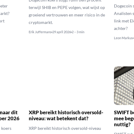
eter
Dogecoin 
terwijl SHIB en PEPE volgen, wat wijst op
markt?
Analisten 
groeiend vertrouwen en meer risico in de
ort
link met E
cryptomarkt.
achter?
Erik Juffermans
29 april 2026
2 – 3 min
Leon Markus
naar dit
XRP bereikt historisch oversold-
SWIFT b
ber 2026
niveau: wat betekent dat?
mee bego
nuttig?
 koers
XRP bereikt historisch oversold-niveau