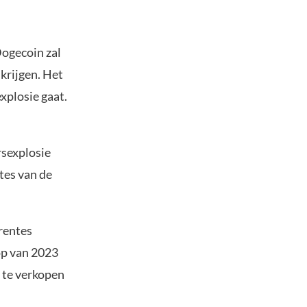
Dogecoin zal
 krijgen. Het
explosie gaat.
rsexplosie
tes van de
 rentes
op van 2023
g te verkopen