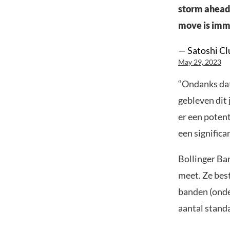
storm ahead.
move is imm
— Satoshi Cl
May 29, 2023
“Ondanks dat
gebleven dit 
er een poten
een signific
Bollinger Ban
meet. Ze bes
banden (onder
aantal standa