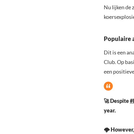
Nu lijken d
koersexplosie
Populaire 
Dit is een an
Club. Op basi
een positiev
🚀 Despite
#
year.
🌩️ However,