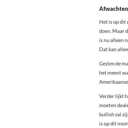
Afwachten
Het is op di
doen. Maar de
is nu alleen 
Dat kan allee
Gezien de ma
het meest waa
Amerikaanse 
Verder lijkt 
moeten deale
bullish zal z
is op dit mo