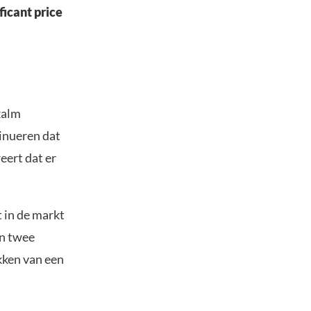
ficant price
kalm
sinueren dat
eert dat er
t in de markt
en twee
ekken van een