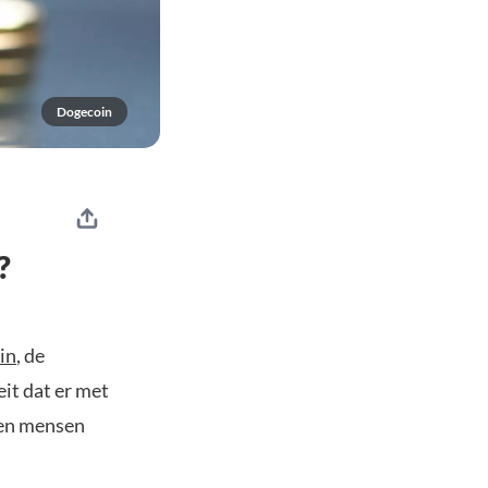
Dogecoin
?
in
, de
it dat er met
 en mensen