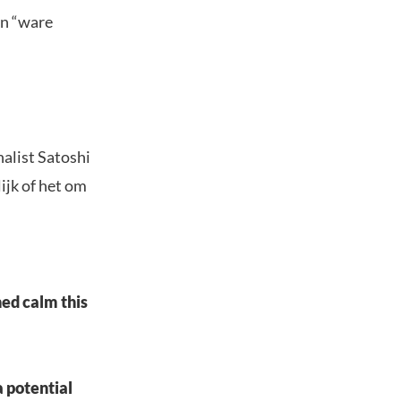
en “ware
nalist Satoshi
ijk of het om
ed calm this
a potential