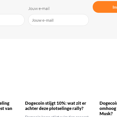
In
Jouw e-mail
eling
Dogecoin stijgt 10%: wat zit er
Dogecoi
est van
achter deze plotselinge rally?
omhoog 
Musk?
Dogecoin koers stijgt ruim tien procent