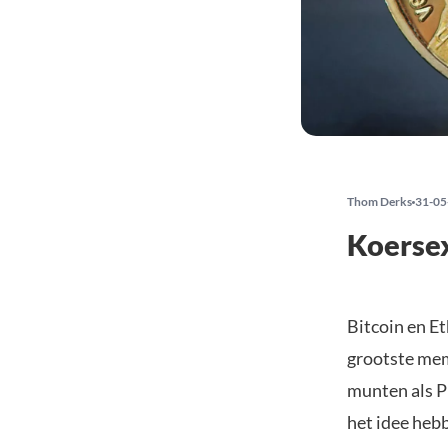
Thom Derks
31-05
Koersex
Bitcoin en Et
grootste mem
munten als P
het idee heb