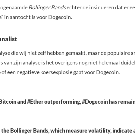
e zogenaamde
Bollinger Bands
echter de insinueren dat er e
” in aantocht is voor Dogecoin.
analist
alyse die wij niet zelf hebben gemaakt, maar de populaire a
s van zijn analyse is het overigens nog niet helemaal duidel
e of een negatieve koersexplosie gaat voor Dogecoin.
Bitcoin
and
#Ether
outperforming,
#Dogecoin
has remain
 the Bollinger Bands, which measure volatility, indicate 