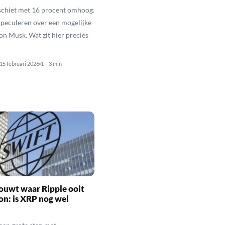
schiet met 16 procent omhoog.
speculeren over een mogelijke
lon Musk. Wat zit hier precies
15 februari 2026
1 – 3 min
ouwt waar Ripple ooit
n: is XRP nog wel