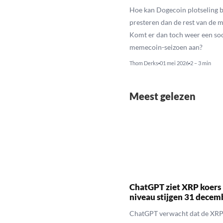
Hoe kan Dogecoin plotseling b
presteren dan de rest van de 
Komt er dan toch weer een so
memecoin-seizoen aan?
Thom Derks
01 mei 2026
2 – 3 min
Meest gelezen
ChatGPT ziet XRP koers 
niveau stijgen 31 decem
ChatGPT verwacht dat de XRP