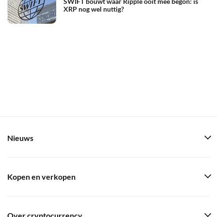
SWIFT bouwt waar Ripple ooit mee begon: is
XRP nog wel nuttig?
Nieuws
Kopen en verkopen
Over cryptocurrency