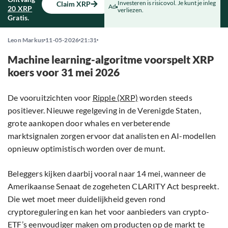
Investeren is risicovol. Je kunt je inleg
Claim XRP
Ad
20 XRP
verliezen.
Gratis.
Leon Markus
11-05-2026
21:31
Machine learning-algoritme voorspelt XRP
koers voor 31 mei 2026
De vooruitzichten voor
Ripple (XRP)
worden steeds
positiever. Nieuwe regelgeving in de Verenigde Staten,
grote aankopen door whales en verbeterende
marktsignalen zorgen ervoor dat analisten en AI-modellen
opnieuw optimistisch worden over de munt.
Beleggers kijken daarbij vooral naar 14 mei, wanneer de
Amerikaanse Senaat de zogeheten CLARITY Act bespreekt.
Die wet moet meer duidelijkheid geven rond
cryptoregulering en kan het voor aanbieders van crypto-
ETF’s eenvoudiger maken om producten op de markt te