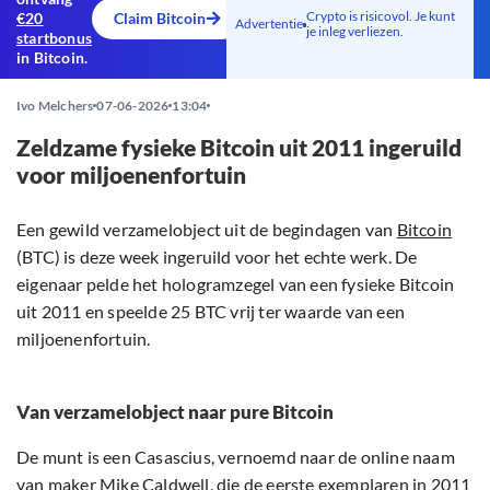
Crypto is risicovol. Je kunt
€20
Claim Bitcoin
Advertentie
je inleg verliezen.
startbonus
in Bitcoin.
Ivo Melchers
07-06-2026
13:04
Zeldzame fysieke Bitcoin uit 2011 ingeruild
voor miljoenenfortuin
Een gewild verzamelobject uit de begindagen van
Bitcoin
(BTC) is deze week ingeruild voor het echte werk. De
eigenaar pelde het hologramzegel van een fysieke Bitcoin
uit 2011 en speelde 25 BTC vrij ter waarde van een
miljoenenfortuin.
Van verzamelobject naar pure Bitcoin
De munt is een Casascius, vernoemd naar de online naam
van maker Mike Caldwell, die de eerste exemplaren in 2011