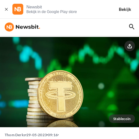
Newsbit
Bekijk
Bekijk in de Google Play store
Stablecoin
Thom Derks
29-05-2023
09:16