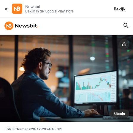
Newsbit
Bekijk
Bekijk in de Google Play store
Bitcoin
Erik Juffermans
20-12-2024
18:02