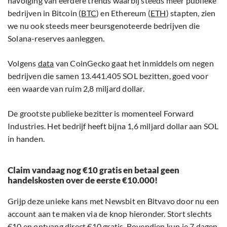
navolging van eerdere trends waarbij steeds meer publieke
bedrijven in Bitcoin (
BTC
) en Ethereum (
ETH
) stapten, zien
we nu ook steeds meer beursgenoteerde bedrijven die
Solana-reserves aanleggen.
Volgens
data
van CoinGecko gaat het inmiddels om negen
bedrijven die samen 13.441.405 SOL bezitten, goed voor
een waarde van ruim 2,8 miljard dollar.
De grootste publieke bezitter is momenteel Forward
Industries. Het bedrijf heeft bijna 1,6 miljard dollar aan SOL
in handen.
Claim vandaag nog €10 gratis en betaal geen
handelskosten over de eerste €10.000!
Grijp deze unieke kans met Newsbit en Bitvavo door nu een
account aan te maken via de knop hieronder. Stort slechts
€10 en ontvang direct €10 gratis. Bovendien kun je 7 dagen