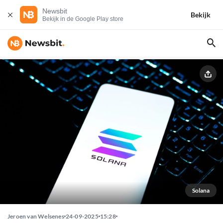
Newsbit
Bekijk
Bekijk in de Google Play store
Solana
Jeroen van Welsenes
24-09-2025
15:28