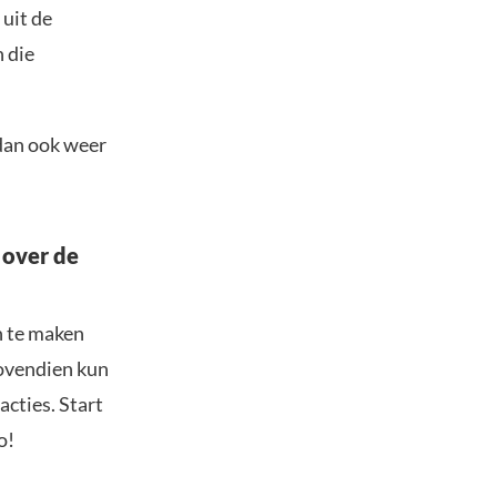
 uit de
n die
 dan ook weer
 over de
n te maken
Bovendien kun
acties. Start
o!