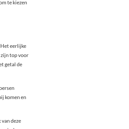
 om te kiezen
 Het eerlijke
zijn top voor
et getal de
koersen
bij komen en
k van deze