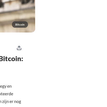
Bitcoin
itcoin:
tegy en
oteerde
 zijn er nog