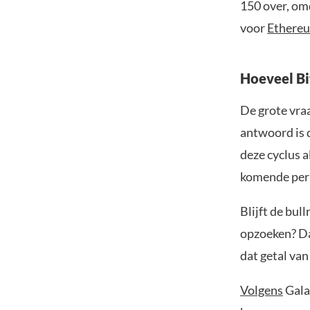
150 over, omd
voor
Ethere
Hoeveel Bi
De grote vraa
antwoord is d
deze cyclus a
komende peri
Blijft de bul
opzoeken? Da
dat getal van
Volgens
Gala