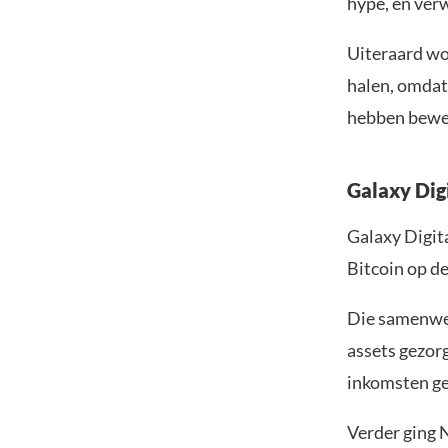
hype, en verw
Uiteraard wo
halen, omdat 
hebben bewe
Galaxy Dig
Galaxy Digit
Bitcoin op d
Die samenwer
assets gezorg
inkomsten ge
Verder ging 