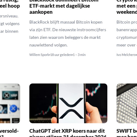
veel hoop
ETF-markt met dagelijkse
met een 
aankopen
weekend
ersniveau.
BlackRock blijft massaal Bitcoin kopen
Bitcoin pro
igt volgens
via zijn ETF. De nieuwste instroomcijfers
banenrappo
lar binnen
laten zien waarom beleggers de markt
cryptomunt
nauwlettend volgen.
meer over 
Willem Spork
18 uur geleden
1 – 3 min
Ivo Melchers
versold-
ChatGPT ziet XRP koers naar dit
SWIFT b
t?
niveau stijgen 31 december 2026
mee bego