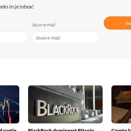
eks in je inbox!
In
Jouw e-mail
d rustig,
BlackRock domineert Bitcoin
Crypto k