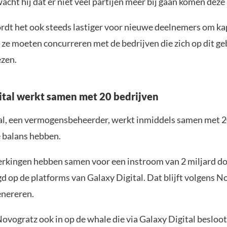
acht hij dat er niet veel partijen meer bij gaan komen deze
rdt het ook steeds lastiger voor nieuwe deelnemers om kap
ze moeten concurreren met de bedrijven die zich op dit ge
zen.
ital werkt samen met 20 bedrijven
al, een vermogensbeheerder, werkt inmiddels samen met 20
e balans hebben.
kingen hebben samen voor een instroom van 2 miljard do
d op de platforms van Galaxy Digital. Dat blijft volgens 
nereren.
Novogratz ook in op de whale die via Galaxy Digital besloo