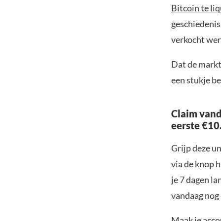
Bitcoin te li
geschiedenis.
verkocht wer
Dat de markt
een stukje b
Claim vand
eerste €10
Grijp deze u
via de knop h
je 7 dagen la
vandaag nog e
Maak je accou