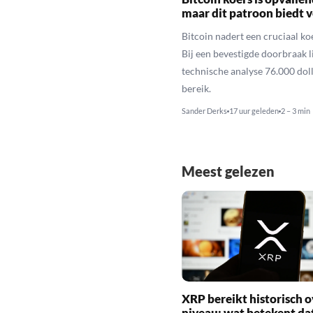
maar dit patroon biedt 
Bitcoin nadert een cruciaal ko
Bij een bevestigde doorbraak l
technische analyse 76.000 dol
bereik.
Sander Derks
17 uur geleden
2 – 3 min
Meest gelezen
XRP bereikt historisch o
niveau: wat betekent da