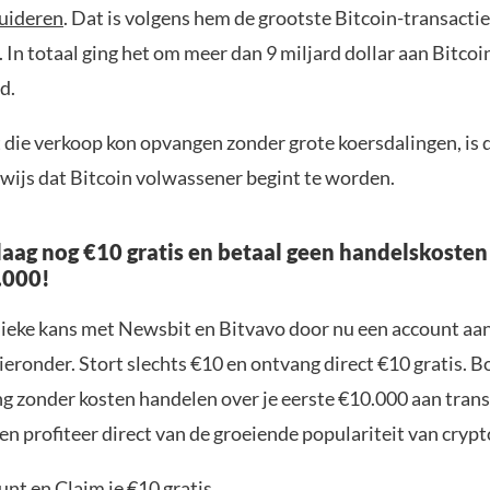
quideren
. Dat is volgens hem de grootste Bitcoin-transactie
 In totaal ging het om meer dan 9 miljard dollar aan Bitcoi
d.
 die verkoop kon opvangen zonder grote koersdalingen, is
ewijs dat Bitcoin volwassener begint te worden.
aag nog €10 gratis en betaal geen handelskosten
.000!
nieke kans met Newsbit en Bitvavo door nu een account aa
ieronder. Stort slechts €10 en ontvang direct €10 gratis. 
ng zonder kosten handelen over je eerste €10.000 aan trans
n profiteer direct van de groeiende populariteit van crypt
nt en Claim je €10 gratis.