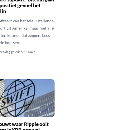
positief gevoel het
 in
fiteert van het teleurstellende
rt uit Amerika, maar niet alle
en kunnen dat zeggen. Lees
de koersen.
één dag geleden
2 – 4 min
ouwt waar Ripple ooit
n: is XRP nog wel