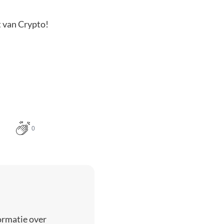
t van Crypto!
0
ormatie over