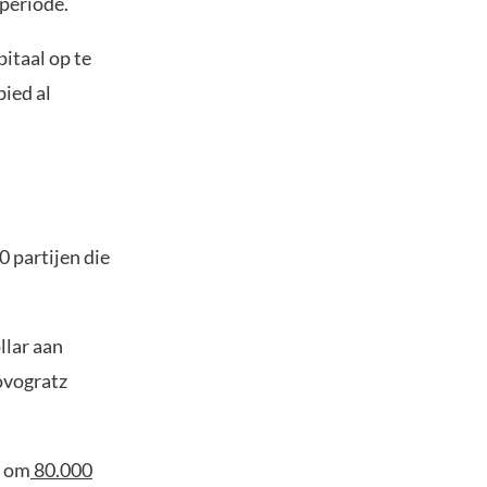
 periode.
itaal op te
bied al
 partijen die
llar aan
Novogratz
t om
80.000