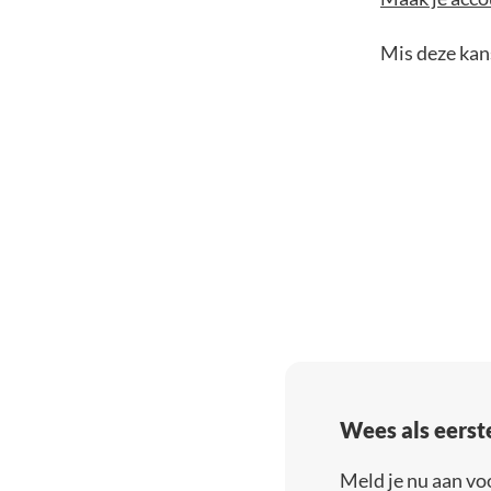
Mis deze kans
Wees als eerst
Meld je nu aan vo