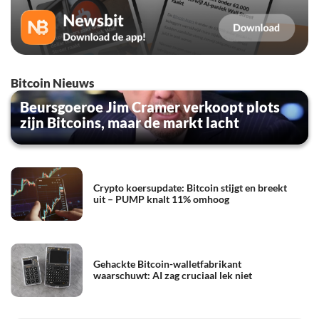
Bitcoin Nieuws
Beursgoeroe Jim Cramer verkoopt plots
zijn Bitcoins, maar de markt lacht
Crypto koersupdate: Bitcoin stijgt en breekt
uit – PUMP knalt 11% omhoog
Gehackte Bitcoin-walletfabrikant
waarschuwt: AI zag cruciaal lek niet