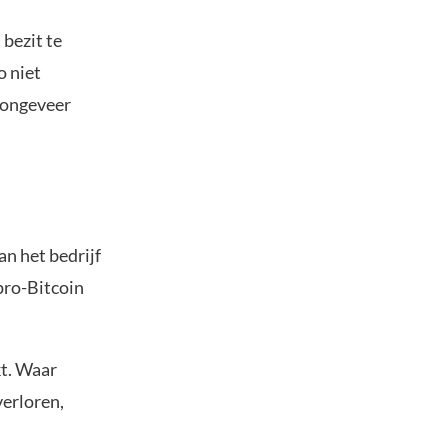
 bezit te
o niet
 ongeveer
n het bedrijf
pro-Bitcoin
kt. Waar
verloren,