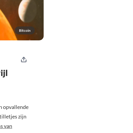
Bitcoin
jl
en opvallende
illetjes zijn
ns van