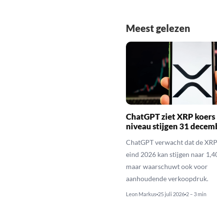
Meest gelezen
ChatGPT ziet XRP koers 
niveau stijgen 31 decem
ChatGPT verwacht dat de XRP
eind 2026 kan stijgen naar 1,40
maar waarschuwt ook voor
aanhoudende verkoopdruk.
Leon Markus
25 juli 2026
2 – 3 min