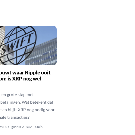
ouwt waar Ripple ooit
n: is XRP nog wel
een grote stap met
betalingen. Wat betekent dat
e en blijft XRP nog nodig voor
nale transacties?
ns
02 augustus 2026
2 – 4 min