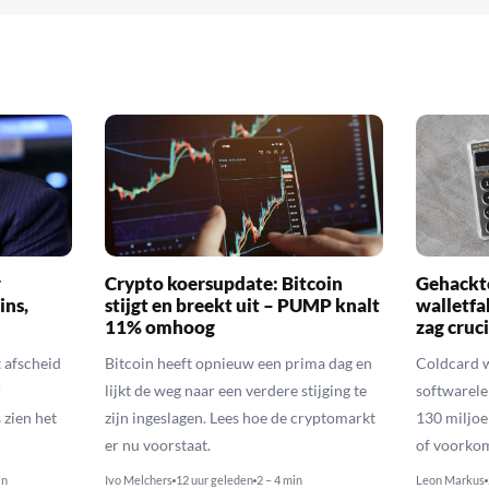
r
Crypto koersupdate: Bitcoin
Gehackte
ins,
stijgt en breekt uit – PUMP knalt
walletfa
11% omhoog
zag cruci
afscheid
Bitcoin heeft opnieuw een prima dag en
Coldcard 
r
lijkt de weg naar een verdere stijging te
softwarele
zien het
zijn ingeslagen. Lees hoe de cryptomarkt
130 miljoe
er nu voorstaat.
of voorko
in
Ivo Melchers
12 uur geleden
2 – 4 min
Leon Markus