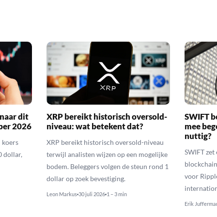
naar dit
XRP bereikt historisch oversold-
SWIFT b
ber 2026
niveau: wat betekent dat?
mee bego
nuttig?
 koers
XRP bereikt historisch oversold-niveau
SWIFT zet 
 dollar,
terwijl analisten wijzen op een mogelijke
blockchain
bodem. Beleggers volgen de steun rond 1
voor Rippl
dollar op zoek bevestiging.
internatio
Leon Markus
30 juli 2026
1 – 3 min
Erik Jufferma