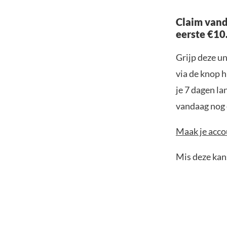
Claim vand
eerste €10
Grijp deze u
via de knop h
je 7 dagen la
vandaag nog e
Maak je accou
Mis deze kans