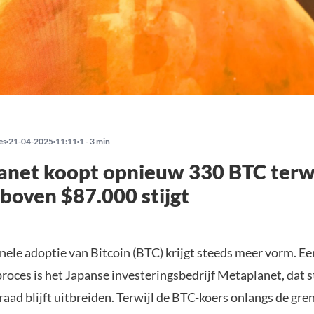
es
21-04-2025
11:11
1 - 3 min
net koopt opnieuw 330 BTC terwi
 boven $87.000 stijgt
onele adoptie van Bitcoin (BTC) krijgt steeds meer vorm. E
 proces is het Japanse investeringsbedrijf Metaplanet, dat st
aad blijft uitbreiden. Terwijl de BTC-koers onlangs
de gre