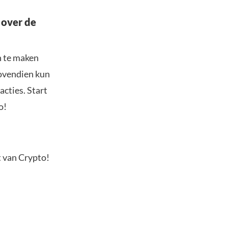
 over de
n te maken
Bovendien kun
acties. Start
o!
t van Crypto!