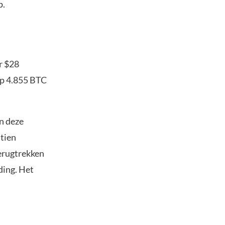
p.
r $28
op 4.855 BTC
an deze
 tien
terugtrekken
ding. Het