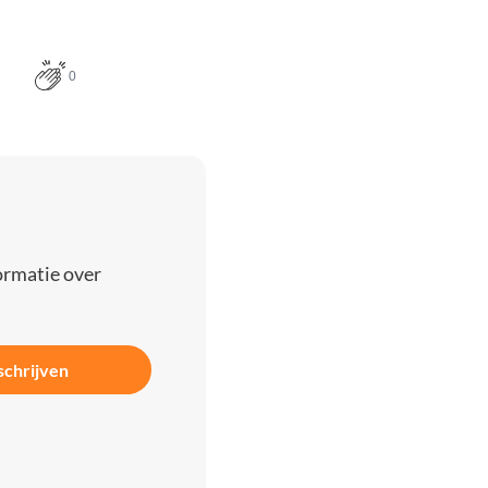
0
ormatie over
schrijven