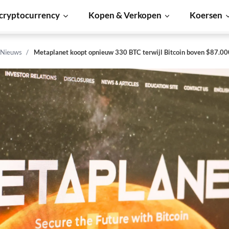
cryptocurrency
Kopen & Verkopen
Koersen
 Nieuws
Metaplanet koopt opnieuw 330 BTC terwijl Bitcoin boven $87.000