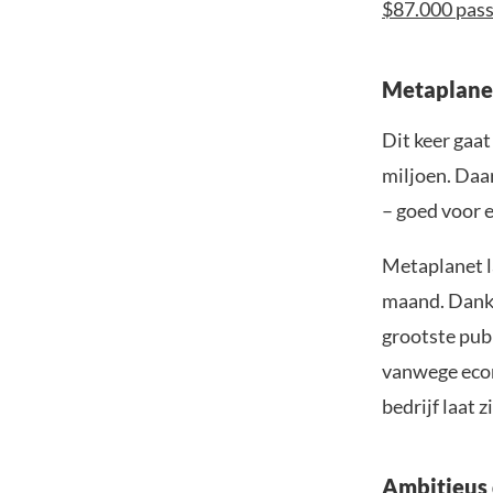
$87.000 pas
Metaplane
Dit keer gaa
miljoen. Daa
– goed voor 
Metaplanet la
maand. Dankz
grootste publ
vanwege econ
bedrijf laat 
Ambitieus 