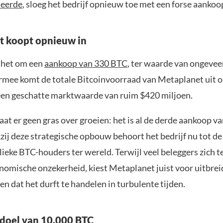
seerde
, sloeg het bedrijf opnieuw toe met een forse aankoo
t koopt opnieuw in
t het om een
aankoop van 330 BTC
, ter waarde van ongevee
rmee komt de totale Bitcoinvoorraad van Metaplanet uit 
een geschatte marktwaarde van ruim $420 miljoen.
at er geen gras over groeien: het is al de derde aankoop v
ij deze strategische opbouw behoort het bedrijf nu tot de
ieke BTC-houders ter wereld. Terwijl veel beleggers zich 
omische onzekerheid, kiest Metaplanet juist voor uitbrei
zien dat het durft te handelen in turbulente tijden.
doel van 10.000 BTC