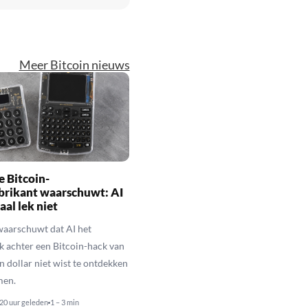
Meer Bitcoin nieuws
 Bitcoin-
brikant waarschuwt: AI
aal lek niet
waarschuwt dat AI het
k achter een Bitcoin-hack van
n dollar niet wist te ontdekken
men.
20 uur geleden
1 – 3 min