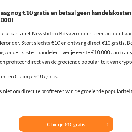
aag nog €10 gratis en betaal geen handelskosten
.000!
nieke kans met Newsbit en Bitvavo door nu een account aa
ieronder. Stort slechts €10 en ontvang direct €10 gratis. 
ng zonder kosten handelen over je eerste €10.000 aan trans
n profiteer direct van de groeiende populariteit van crypt
nt en Claim je €10 gratis.
 niet om direct te profiteren van de groeiende popularitei
Claim je €10 gratis