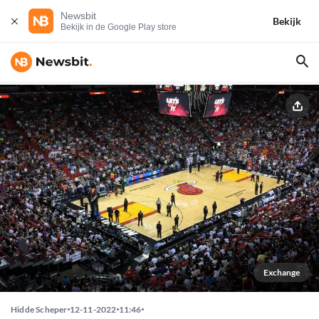
Newsbit
Bekijk
Bekijk in de Google Play store
Exchange
Hidde Scheper
12-11-2022
11:46