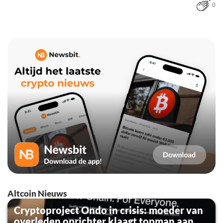
0
Altcoin Nieuws
Cryptoproject Ondo in crisis: moeder van
overleden oprichter klaagt topman aan