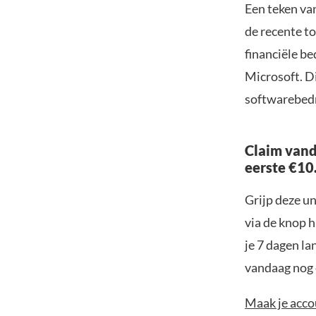
Een teken va
de recente t
financiële b
Microsoft. Di
softwarebedr
Claim vand
eerste €10
Grijp deze u
via de knop h
je 7 dagen la
vandaag nog e
Maak je accou