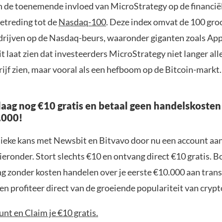
n de toenemende invloed van MicroStrategy op de financië
oetreding tot de
Nasdaq-100
. Deze index omvat de 100 groo
edrijven op de Nasdaq-beurs, waaronder giganten zoals App
t laat zien dat investeerders MicroStrategy niet langer all
ijf zien, maar vooral als een hefboom op de Bitcoin-markt.
aag nog €10 gratis en betaal geen handelskosten
.000!
nieke kans met Newsbit en Bitvavo door nu een account aa
ieronder. Stort slechts €10 en ontvang direct €10 gratis. 
ng zonder kosten handelen over je eerste €10.000 aan trans
n profiteer direct van de groeiende populariteit van crypt
nt en Claim je €10 gratis.