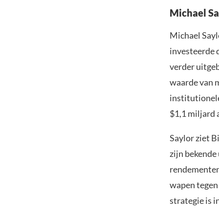
Michael Say
Michael Sayl
investeerde d
verder uitge
waarde van me
institutione
$1,1 miljard
Saylor ziet B
zijn bekende 
rendementen 
wapen tegen i
strategie is 