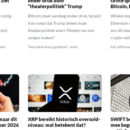
 ziet
onder druk door
Grote sp
“theaterpolitiek” Trump
Bitcoin,
rustig,
Bitcoin staat vandaag onder druk, terwijl
Whales kop
Iran roept dat Trump alleen maar
Ethereum 
uist
theaterpolitiek voert. Moeten we ons
zou dit daa
zorgen maken?
crypto-dal
 min
Thom Derks
4 uur geleden
2 – 4 min
Erik Jufferma
naar dit
XRP bereikt historisch oversold-
SWIFT b
ber 2026
niveau: wat betekent dat?
mee bego