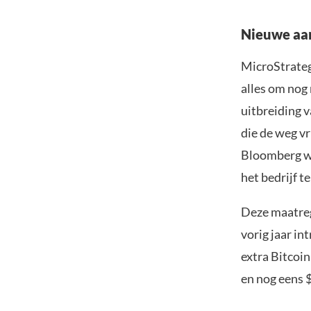
Nieuwe aa
MicroStrategy
alles om nog
uitbreiding 
die de weg v
Bloomberg we
het bedrijf t
Deze maatreg
vorig jaar in
extra Bitcoi
en nog eens $