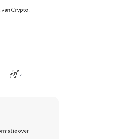
t van Crypto!
0
ormatie over