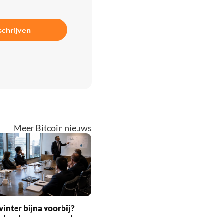
schrijven
Meer Bitcoin nieuws
inter bijna voorbij?