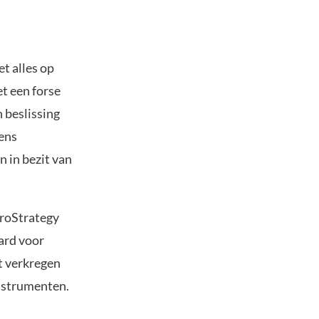
t alles op
t een forse
 beslissing
gens
 in bezit van
croStrategy
jard voor
t verkregen
instrumenten.