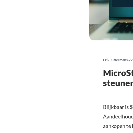
Erik Juffermans
22
MicroSt
steune
Blijkbaar is 
Aandeelhoude
aankopen te 