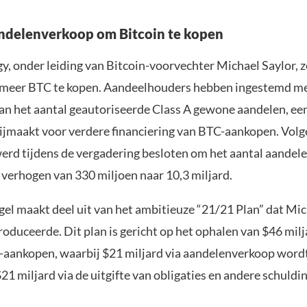
ndelenverkoop om Bitcoin te kopen
, onder leiding van Bitcoin-voorvechter Michael Saylor, ze
 meer BTC te kopen. Aandeelhouders hebben ingestemd me
van het aantal geautoriseerde Class A gewone aandelen, een
rijmaakt voor verdere financiering van BTC-aankopen. Vol
rd tijdens de vergadering besloten om het aantal aandelen
e verhogen van 330 miljoen naar 10,3 miljard.
el maakt deel uit van het ambitieuze “21/21 Plan” dat Mi
troduceerde. Dit plan is gericht op het ophalen van $46 mil
n-aankopen, waarbij $21 miljard via aandelenverkoop word
21 miljard via de uitgifte van obligaties en andere schuld