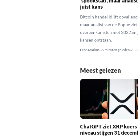
‘spookstad’, maar analist
juist kans
Bitcoin handel blijft opvallend 
maar analist van de Poppe ziet
overeenkomsten met 2022 en j
kansen ontstaan.
Leon Markus
29 minuten geleden
2 – 3
Meest gelezen
ChatGPT ziet XRP koers 
niveau stijgen 31 decem