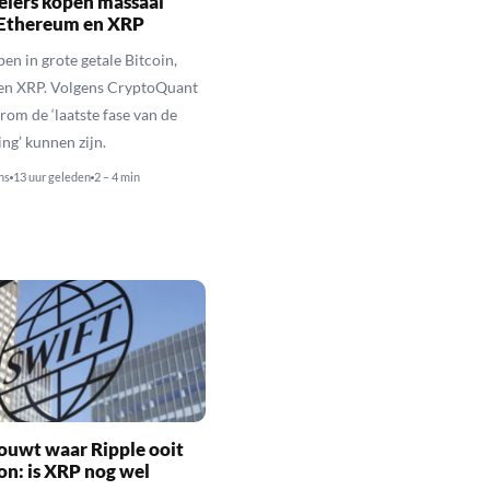
elers kopen massaal
 Ethereum en XRP
en in grote getale Bitcoin,
en XRP. Volgens CryptoQuant
rom de ‘laatste fase van de
ing’ kunnen zijn.
ns
13 uur geleden
2 – 4 min
ouwt waar Ripple ooit
n: is XRP nog wel