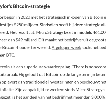
lor’s Bitcoin-strategie
or begon in 2020 met het strategisch inkopen van
Bitcoin
e
estijds $250 miljoen. Sindsdien heeft hij deze strategie a
breid. Het resultaat: MicroStrategy bezit inmiddels 461.00
er dan $49 miljard. Dit maakt het bedrijf veruit de groot
le Bitcoin-houder ter wereld.
Afgelopen week
kocht het bed
 aan BTC.
itcoin als een superieure waardeopslag. “There is no second
uitspraak. Hij gelooft dat Bitcoin op de lange termijn bete
oplevert dan traditionele investeringen en beschouwt het
nflatie. Zijn aanpak lijkt te werken: sinds MicroStrategy’s
ingezet, is het aandeel van het bedrijf met meer dan 3.000%