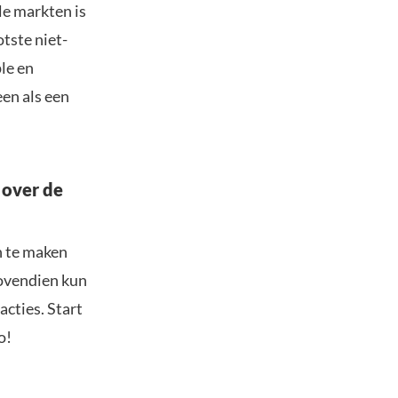
le markten is
tste niet-
le en
een als een
 over de
n te maken
Bovendien kun
acties. Start
o!