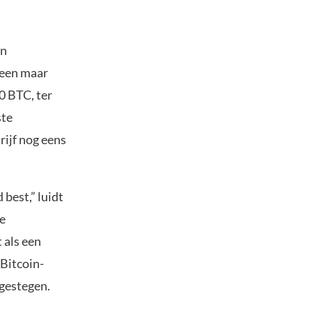
n
lleen maar
0 BTC, ter
ste
rijf nog eens
 best,” luidt
re
 als een
 Bitcoin-
 gestegen.