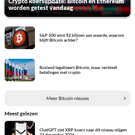
Crypto koersupdate: Bitcoin en Ethereum
worden getest vandaag
S&P 500 wint $2 biljoen aan waarde, waarom
blijft Bitcoin achter?
Rusland legaliseert Bitcoin, maar verbiedt
betalingen met crypto
Meer Bitcoin nieuws
Meest gelezen
ChatGPT ziet XRP koers naar dit niveau stijgen
31 december 2026