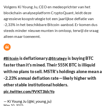
Volgens Ki Young Ju, CEO en medeoprichter van het
blockchain-analyseplatform CryptoQuant, leidt deze
agressieve koopstrategie tot een jaarlijkse deflatie van
-2,33% in het beschikbare Bitcoin-aanbod. Er komen dus
steeds minder nieuwe munten in omloop, terwijl de vraag
alleen maar toeneemt.
is deflationary.
is buying BTC
#Bitcoin
@Strategy
faster than it's mined. Their 555K BTC is illiquid
with no plans to sell. MSTR's holdings alone mean a
-2.23% annual deflation rate—likely higher with
other stable institutional holders.
pic.twitter.com/9VKT3IdcYo
— Ki Young Ju (@ki_young_ju)
May 10, 2025