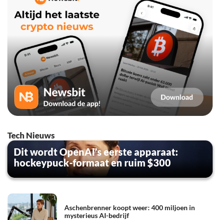
Tech Nieuws
Dit wordt OpenAI’s eerste apparaat:
hockeypuck-formaat en ruim $300
Aschenbrenner koopt weer: 400 miljoen in
mysterieus AI-bedrijf