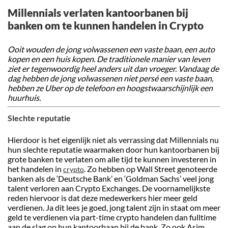
Millennials verlaten kantoorbanen bij
banken om te kunnen handelen in Crypto
Ooit wouden de jong volwassenen een vaste baan, een auto
kopen en een huis kopen. De traditionele manier van leven
ziet er tegenwoordig heel anders uit dan vroeger. Vandaag de
dag hebben de jong volwassenen niet persé een vaste baan,
hebben ze Uber op de telefoon en hoogstwaarschijnlijk een
huurhuis.
Slechte reputatie
Hierdoor is het eigenlijk niet als verrassing dat Millennials nu
hun slechte reputatie waarmaken door hun kantoorbanen bij
grote banken te verlaten om alle tijd te kunnen investeren in
het handelen in
. Zo hebben op Wall Street genoteerde
crypto
banken als de ‘Deutsche Bank’ en ‘Goldman Sachs’ veel jong
talent verloren aan Crypto Exchanges. De voornamelijkste
reden hiervoor is dat deze medewerkers hier meer geld
verdienen. Ja dit lees je goed, jong talent zijn in staat om meer
geld te verdienen via part-time crypto handelen dan fulltime
aan de slag op hun kantoorbaan bij de bank. Zo ook Asim