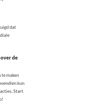
tuigd dat
ndiale
 over de
n te maken
Bovendien kun
acties. Start
o!