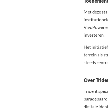
Toenemend 
Met deze sta
institutione
VivoPower en
investeren.
Het initiatie
terrein als 
steeds centra
Over Tride
Trident speci
paradepaardje
digitale iden