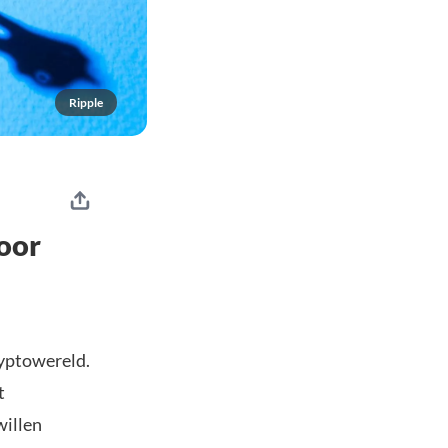
Ripple
oor
ryptowereld.
t
willen