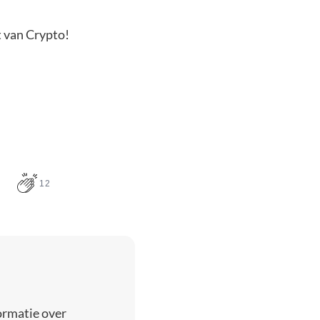
t van Crypto!
12
ormatie over