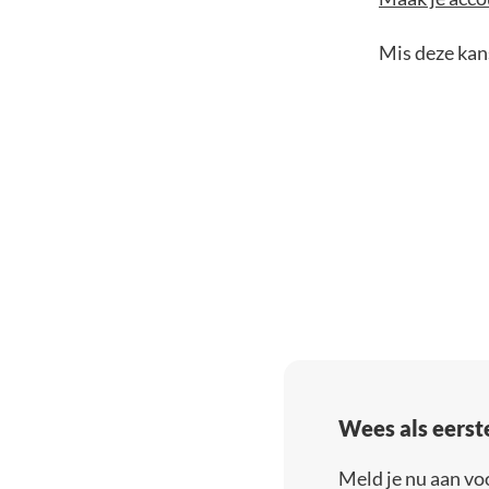
Mis deze kans
Wees als eerst
Meld je nu aan vo