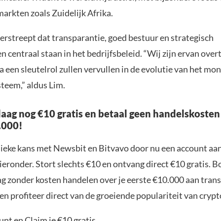
rkten zoals Zuidelijk Afrika.
rstreept dat transparantie, goed bestuur en strategisch
 centraal staan in het bedrijfsbeleid. “Wij zijn ervan over
va een sleutelrol zullen vervullen in de evolutie van het mo
steem,” aldus Lim.
aag nog €10 gratis en betaal geen handelskosten
.000!
nieke kans met Newsbit en Bitvavo door nu een account aa
ieronder. Stort slechts €10 en ontvang direct €10 gratis. 
ng zonder kosten handelen over je eerste €10.000 aan trans
n profiteer direct van de groeiende populariteit van crypt
nt en Claim je €10 gratis.