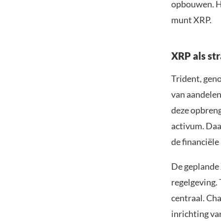
opbouwen. Het
munt XRP.
XRP als st
Trident, gen
van aandelenu
deze opbrengs
activum. Daa
de financiële
De geplande 
regelgeving.
centraal. Cha
inrichting va