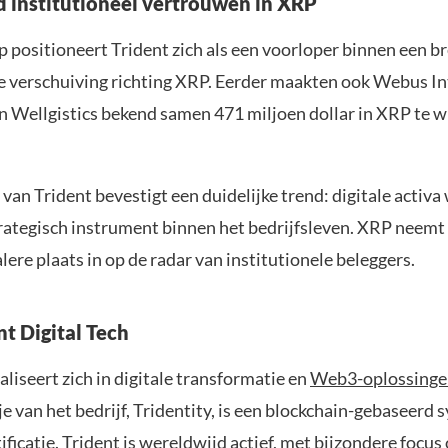
institutioneel vertrouwen in XRP
p positioneert Trident zich als een voorloper binnen een b
le verschuiving richting XRP. Eerder maakten ook Webus In
 Wellgistics bekend samen 471 miljoen dollar in XRP te w
f van Trident bevestigt een duidelijke trend: digitale activ
strategisch instrument binnen het bedrijfsleven. XRP neemt
lere plaats in op de radar van institutionele beleggers.
nt Digital Tech
aliseert zich in digitale transformatie en
Web3-oplossinge
 van het bedrijf, Tridentity, is een blockchain-gebaseerd
tificatie. Trident is wereldwijd actief, met bijzondere focus