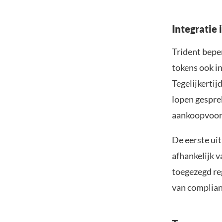
Integratie
Trident beper
tokens ook in
Tegelijkerti
lopen gespre
aankoopvoorw
De eerste ui
afhankelijk 
toegezegd re
van complian