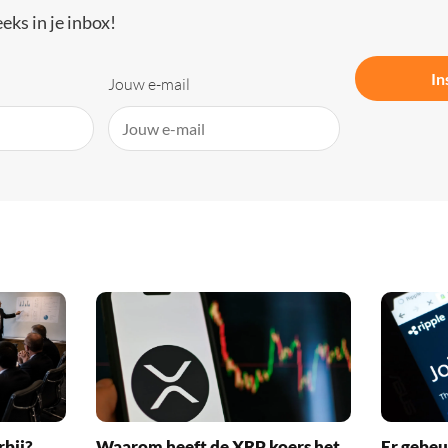
eks in je inbox!
In
Jouw e-mail
rbij?
Waarom heeft de XRP koers het
Er gebeu