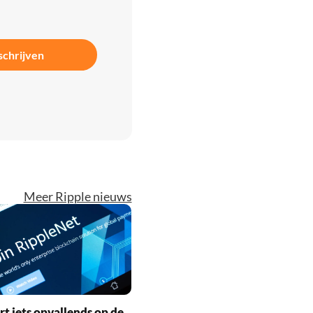
schrijven
Meer Ripple nieuws
rt iets opvallends op de