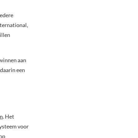
redere
ternational,
illen
a winnen aan
 daarin een
n
. Het
 systeem voor
 op