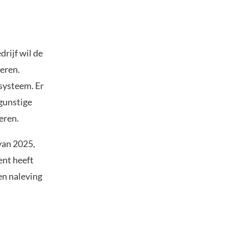
drijf wil de
reren.
systeem. Er
 gunstige
eren.
van 2025,
ent heeft
en naleving