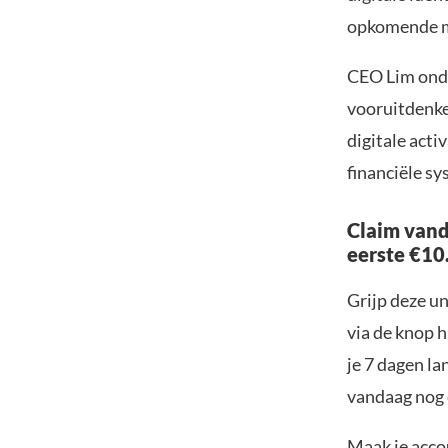
opkomende ma
CEO Lim onde
vooruitdenken
digitale acti
financiële sy
Claim vand
eerste €10
Grijp deze u
via de knop h
je 7 dagen la
vandaag nog e
Maak je accou