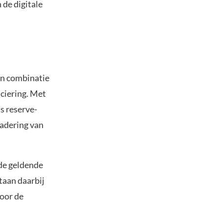
 de digitale
en combinatie
nciering. Met
s reserve-
nadering van
 de geldende
taan daarbij
voor de