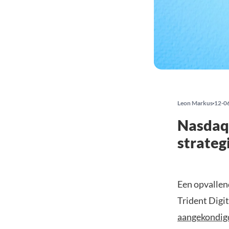
Leon Markus
12-0
Nasdaq-
strateg
Een opvallen
Trident Digi
aangekondig