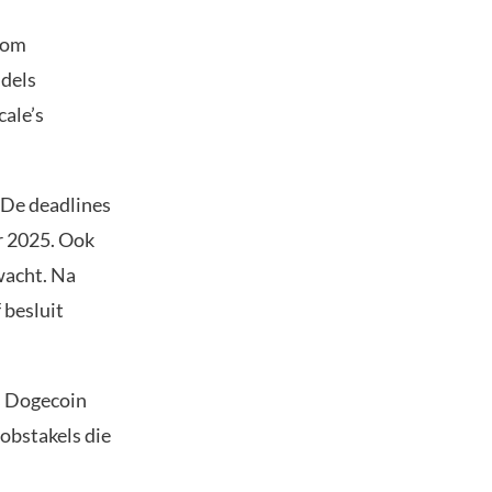
 om
ddels
cale’s
. De deadlines
r 2025. Ook
wacht. Na
 besluit
ls Dogecoin
 obstakels die