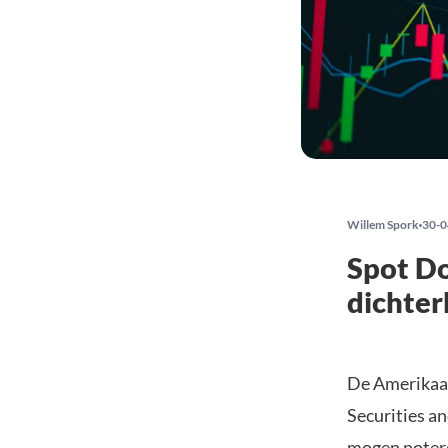
Willem Spork
30-0
Spot D
dichter
De Amerikaan
Securities a
mogen notere