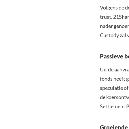
Volgens de d
trust. 21Shar
nader genoem
Custody zal 
Passieve b
Uit de aanvra
fonds heeft 
speculatie of
de koersontw
Settlement P
Groeiende 