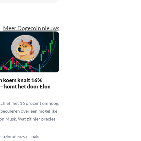
Meer Dogecoin nieuws
n koers knalt 16%
– komt het door Elon
schiet met 16 procent omhoog.
speculeren over een mogelijke
lon Musk. Wat zit hier precies
15 februari 2026
1 – 3 min