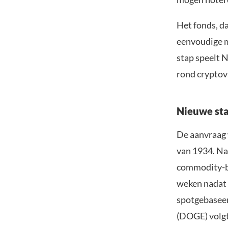
Het fonds, da
eenvoudige m
stap speelt 
rond cryptov
Nieuwe sta
De aanvraag
van 1934. Na
commodity-ba
weken nadat 
spotgebaseer
(DOGE) volgt