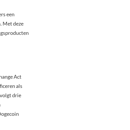
ers een
n. Met deze
ingsproducten
change Act
ficeren als
volgt drie
n
 Dogecoin