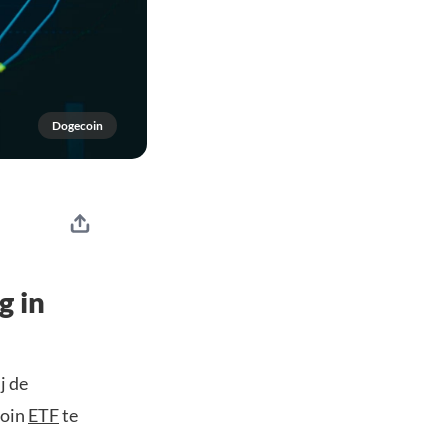
Dogecoin
g in
j de
coin
ETF
te