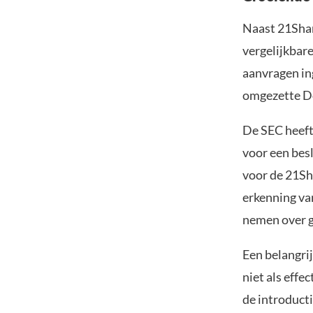
Naast 21Sha
vergelijkbar
aanvragen in
omgezette Do
De SEC heeft
voor een bes
voor de 21Sh
erkenning va
nemen over g
Een belangrij
niet als effe
de introduct