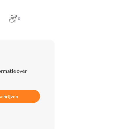
0
ormatie over
schrijven