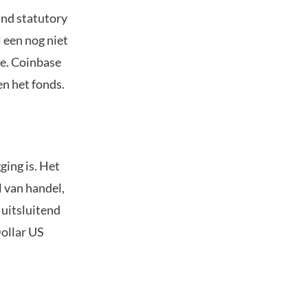
nd statutory
 een nog niet
ee. Coinbase
n het fonds.
ging is. Het
 van handel,
 uitsluitend
ollar US