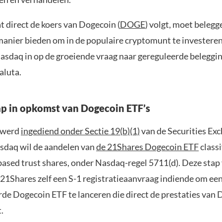
t direct de koers van Dogecoin (
DOGE
) volgt, moet belegg
anier bieden om in de populaire cryptomunt te investere
Nasdaq in op de groeiende vraag naar gereguleerde belegg
aluta.
p in opkomst van Dogecoin ETF’s
 werd
ingediend onder Sectie 19(b)(1)
van de Securities Ex
sdaq wil de aandelen van
de 21Shares Dogecoin ETF
classi
sed trust shares, onder Nasdaq-regel 5711(d). Deze stap 
21Shares zelf een S-1 registratieaanvraag indiende om ee
de Dogecoin ETF te lanceren die direct de prestaties van
.