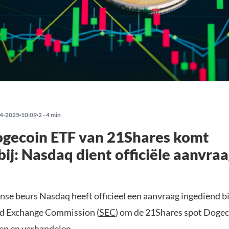
4-2025
10:09
2 - 4 min
ogecoin ETF van 21Shares komt
bij: Nasdaq dient officiële aanvraa
se beurs Nasdaq heeft officieel een aanvraag ingediend bi
nd Exchange Commission (
SEC
) om de 21Shares spot Doge
n en verhandelen.