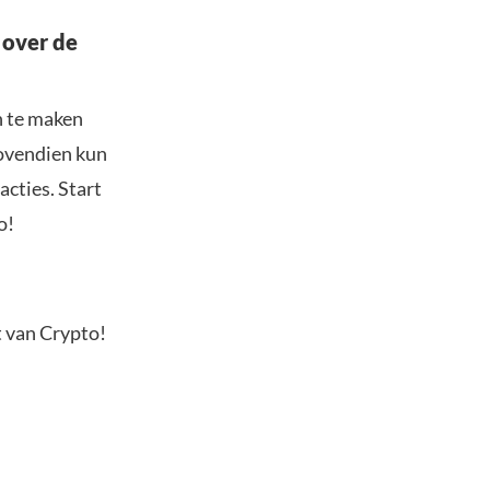
 over de
n te maken
Bovendien kun
acties. Start
o!
t van Crypto!