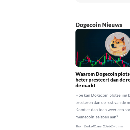
Dogecoin Nieuws
Waarom Dogecoin plots
beter presteert dan de r
de markt
Hoe kan Dogecoin plotseling b
presteren dan de rest van de 
Komt er dan toch weer een so
memecoin-seizoen aan?
Thom Derks
01 mei 2026
2 – 3 min