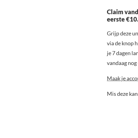
Claim vand
eerste €10
Grijp deze u
via de knop h
je 7 dagen la
vandaag nog e
Maak je accou
Mis deze kans