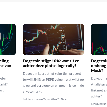
eling
Dogecoin stijgt 10%: wat zit er
Dogecoi
est van
achter deze plotselinge rally?
omhoog 
Musk?
Dogecoin koers stijgt ruim tien procent
eter
Dogecoin 
terwijl SHIB en PEPE volgen, wat wijst op
markt?
Analisten 
groeiend vertrouwen en meer risico in de
ort
link met E
cryptomarkt.
achter?
Erik Juffermans
29 april 2026
2 – 3 min
Leon Markus