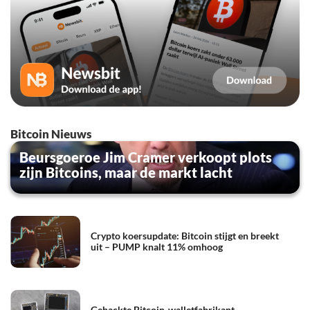
Bitcoin Nieuws
Beursgoeroe Jim Cramer verkoopt plots
zijn Bitcoins, maar de markt lacht
Crypto koersupdate: Bitcoin stijgt en breekt
uit – PUMP knalt 11% omhoog
Gehackte Bitcoin-walletfabrikant