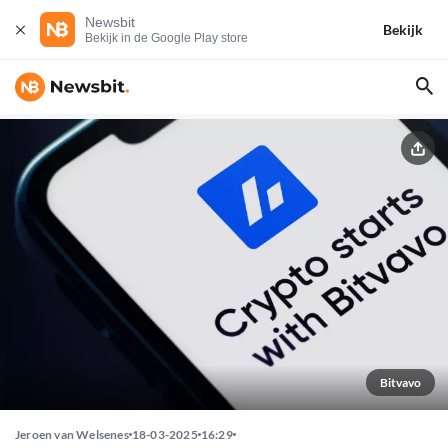
Newsbit
Bekijk
Bekijk in de Google Play store
Bitvavo
Jeroen van Welsenes
18-03-2025
16:29