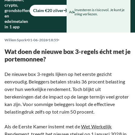
crypto,
Investeren is risicovol. Je kunt je
grondstoffen
Claim €20 zilver
Ad
inleg verliezen.
en
edelmetalen
in 1 app
Willem Spork
01-06-2026
18:55
Wat doen de nieuwe box 3-regels écht met je
portemonnee?
De nieuwe box 3-regels lijken op het eerste gezicht
eenvoudig. Beleggers betalen straks 36 procent belasting
over hun werkelijke rendement. Toch blijkt uit
berekeningen dat de impact op de lange termijn veel groter
kan zijn. Voor sommige beleggers loopt de effectieve
belastingdruk zelfs op tot ruim 50 procent.
Als de Eerste Kamer instemt met de
Wet Werkelijk
Rendement
, treedt het nieuwe stelsel op 1 januari 2028 in