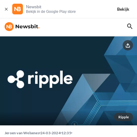
Newsbit
Bekijk
Bekijk in de Google Play store
Ripple
Jeroen van Welsenes
24-03-2024
12:35