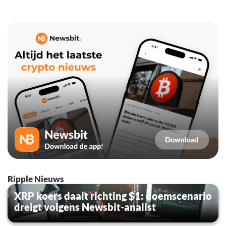
Ripple Nieuws
XRP koers daalt richting $1: doemscenario
dreigt volgens Newsbit-analist