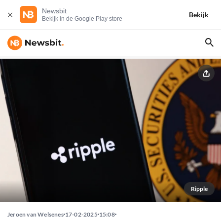
Newsbit
Bekijk
Bekijk in de Google Play store
Ripple
Jeroen van Welsenes
17-02-2025
15:08