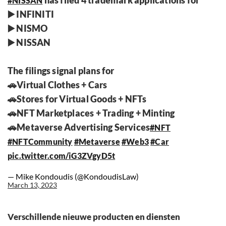
has filed 4 trademark applications for
#NISSAN
▶️ INFINITI
▶️ NISMO
▶️ NISSAN
The filings signal plans for
🚗Virtual Clothes + Cars
🚗Stores for Virtual Goods + NFTs
🚗NFT Marketplaces + Trading + Minting
🚗Metaverse Advertising Services
#NFT
#NFTCommunity
#Metaverse
#Web3
#Car
pic.twitter.com/iG3ZVgyD5t
— Mike Kondoudis (@KondoudisLaw)
March 13, 2023
Verschillende nieuwe producten en diensten