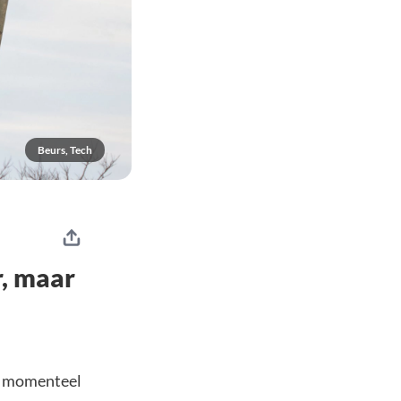
Beurs, Tech
r, maar
rt momenteel