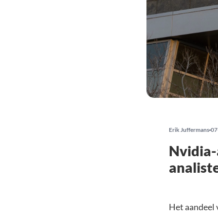
Erik Juffermans
07
Nvidia-
analist
Het aandeel 