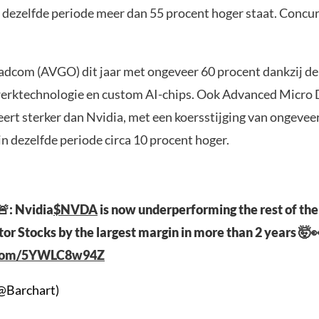
 dezelfde periode meer dan 55 procent hoger staat. Concu
adcom (AVGO) dit jaar met ongeveer 60 procent dankzij de
erktechnologie en custom AI-chips. Ook Advanced Micro 
ert sterker dan Nvidia, met een koersstijging van ongeveer
in dezelfde periode circa 10 procent hoger.
: Nvidia
$NVDA
is now underperforming the rest of the
r Stocks by the largest margin in more than 2 years 🤯
r.com/5YWLC8w94Z
@Barchart)