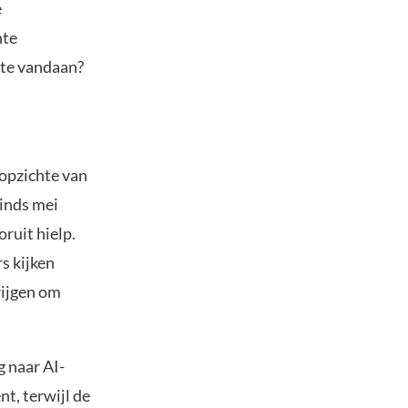
e
nte
kte vandaan?
 opzichte van
sinds mei
oruit hielp.
s kijken
rijgen om
 naar AI-
nt, terwijl de