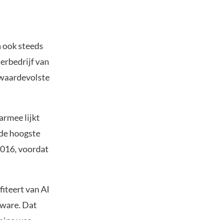
a ook steeds
erbedrijf van
 waardevolste
armee lijkt
 de hoogste
2016, voordat
fiteert van AI
dware. Dat