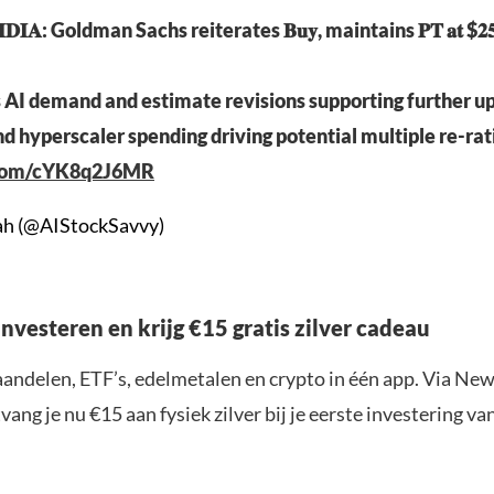
𝐈𝐃𝐈𝐀: Goldman Sachs reiterates 𝐁𝐮𝐲, maintains 𝐏𝐓 𝐚𝐭 $𝟐𝟓
 AI demand and estimate revisions supporting further up
nd hyperscaler spending driving potential multiple re-rat
r.com/cYK8q2J6MR
ah (@AIStockSavvy)
nvesteren en krijg €15 gratis zilver cadeau
aandelen, ETF’s, edelmetalen en crypto in één app. Via New
ang je nu €15 aan fysiek zilver bij je eerste investering v