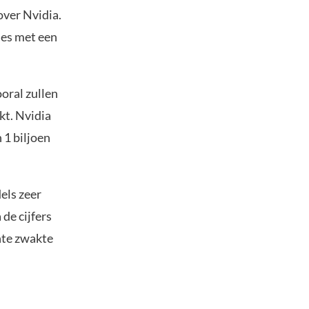
over Nvidia.
ies met een
oral zullen
kt. Nvidia
 1 biljoen
els zeer
de cijfers
nte zwakte