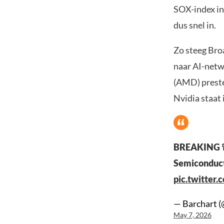
SOX-index in
dus snel in.
Zo steeg Bro
naar AI-netw
(AMD) preste
Nvidia staat 
BREAKING 
Semiconducto
pic.twitte
— Barchart (
May 7, 2026