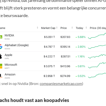
k
op Nvidia, dat jarenlang de dominante speler binnen AI-c
 blijft sterk presteren en vormt een belangrijke concurrent
te beurswaarde.
 snel in op Nvidia (Bron:
companiesmarketcap.com
)
chs houdt vast aan koopadvies