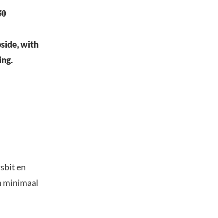
𝟎
side, with
ing.
sbit en
an minimaal