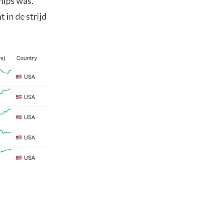
hips was.
 in de strijd