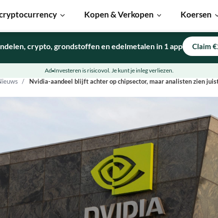
cryptocurrency
Kopen & Verkopen
Koersen
ndelen, crypto, grondstoffen en edelmetalen in 1 app
Claim €
Ad
Investeren is risicovol. Je kunt je inleg verliezen.
Nieuws
Nvidia-aandeel blijft achter op chipsector, maar analisten zien jui