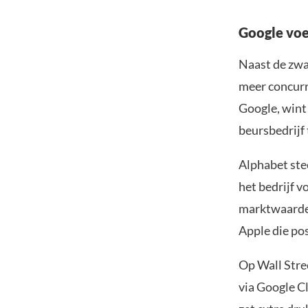
Google voe
Naast de zwak
meer concurr
Google, wint 
beursbedrijf 
Alphabet ste
het bedrijf v
marktwaarde 
Apple die po
Op Wall Stree
via Google C