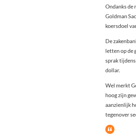
Ondanks de r
Goldman Sach
koersdoel van
De zakenbank
letten op de
sprak tijdens
dollar.
Wel merkt Go
hoog zijn gew
aanzienlijk 
tegenover se