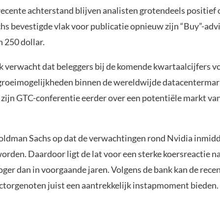
ecente achterstand blijven analisten grotendeels positief 
s bevestigde vlak voor publicatie opnieuw zijn “Buy”-adv
 250 dollar.
 verwacht dat beleggers bij de komende kwartaalcijfers vo
 groeimogelijkheden binnen de wereldwijde datacentermar
 zijn GTC-conferentie eerder over een potentiële markt van
ldman Sachs op dat de verwachtingen rond Nvidia inmidd
orden. Daardoor ligt de lat voor een sterke koersreactie na 
hoger dan in voorgaande jaren. Volgens de bank kan de rece
ctorgenoten juist een aantrekkelijk instapmoment bieden.