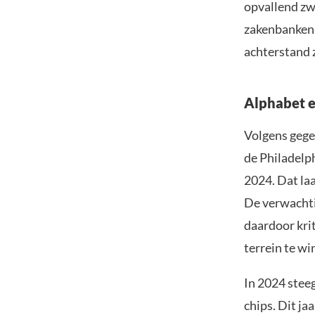
opvallend zwa
zakenbanken 
achterstand 
Alphabet e
Volgens gege
de Philadelp
2024. Dat laa
De verwachti
daardoor krit
terrein te wi
In 2024 stee
chips. Dit ja