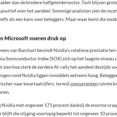
kker dan de bredere halfgeleidersector. Toch blijven grot
positief over het aandeel. Sommige analisten zien de rece
zelfs als een kans voor beleggers. Maar waar komt die zwa
n Microsoft voeren druk op
vens van Barchart bevindt Nvidia’s relatieve prestatie ten
hia Semiconductor Index (SOX) zich op het laagste niveau 
t zien hoe sterk de eerdere AI-rally het aandeel destijds vo
ngen rond Nvidia liggen inmiddels extreem hoog. Belegger
ischer naar kwartaalcijfers, terwijl
concurrenten
ruimte k
nnen.
g Nvidia met ongeveer 171 procent dankzij de enorme vraag
ar blijft die stijging voorlopig beperkt tot ongeveer 10 proce