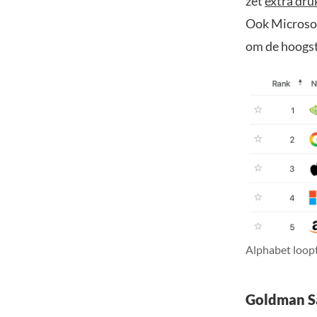
zet
extra dru
Ook Microsoft
om de hoogs
Alphabet loopt
Goldman Sa