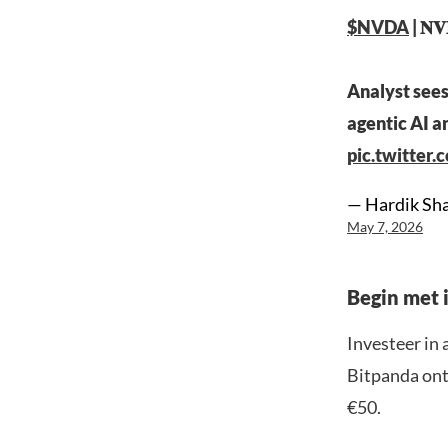
$NVDA
| 𝐍
Analyst sees
agentic AI a
pic.twitte
— Hardik Sh
May 7, 2026
Begin met i
Investeer in 
Bitpanda ontv
€50.