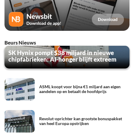
Beurs Nieuws
SK Hynix pompt $38 miljard in nieuwe
chipfabrieken: AI-honger blijft extreem
ASML koopt voor bijna €1 miljard aan eigen
aandelen op en betaalt de hoofdprijs
Revolut-oprichter kan grootste bonuspakket
van heel Europa opstrijken