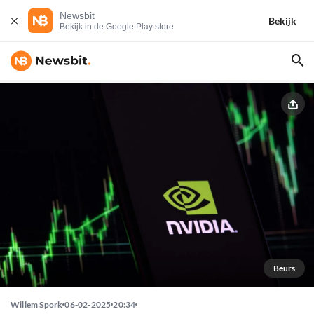
Newsbit
Bekijk
Bekijk in de Google Play store
Beurs
Willem Spork
06-02-2025
20:34