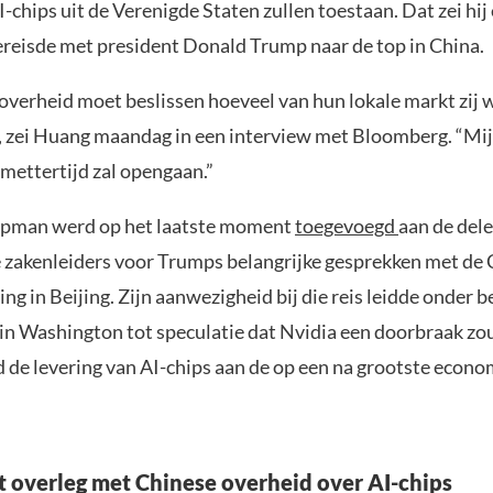
-chips uit de Verenigde Staten zullen toestaan. Dat zei hij
ereisde met president Donald Trump naar de top in China.
overheid moet beslissen hoeveel van hun lokale markt zij w
 zei Huang maandag in een interview met Bloomberg. “Mijn
mettertijd zal opengaan.”
opman werd op het laatste moment
toegevoegd
aan de dele
zakenleiders voor Trumps belangrijke gesprekken met de 
ping in Beijing. Zijn aanwezigheid bij die reis leidde onder 
i in Washington tot speculatie dat Nvidia een doorbraak z
 de levering van AI-chips aan de op een na grootste econo
t overleg met Chinese overheid over AI-chips