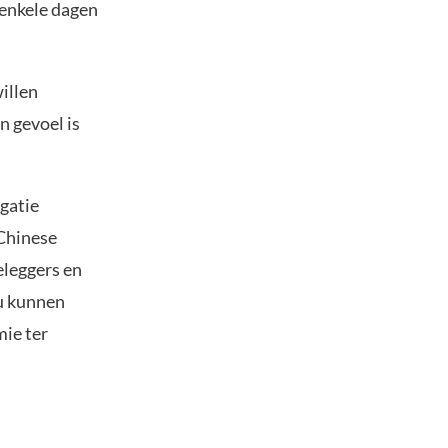
 enkele dagen
illen
 gevoel is
gatie
Chinese
beleggers en
ou kunnen
mie ter