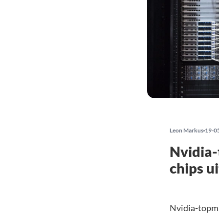
Leon Markus
19-0
Nvidia-
chips u
Nvidia-topma