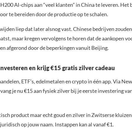
H200 AI-chips aan “veel klanten” in China te leveren. Het 
oor te bereiden door de productie op te schalen.
ijden liep dat later alsnog vast. Chinese bedrijven zouden
atst, maar kregen vervolgens te horen dat de aankopen voo
n afgerond door de beperkingen vanuit Beijing.
nvesteren en krijg €15 gratis zilver cadeau
aandelen, ETF’s, edelmetalen en crypto in één app. Via New
ang je nu €15 aan fysiek zilver bij je eerste investering v
sch product maar echt goud en zilver in Zwitserse kluizen,
juridisch op jouw naam. Instappen kan al vanaf €1.