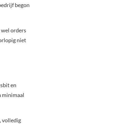
bedrijf begon
 wel orders
rlopig niet
sbit en
an minimaal
 volledig