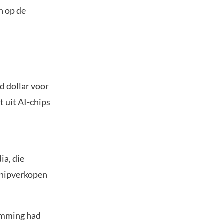
n op de
d dollar voor
t uit AI-chips
ia, die
chipverkopen
temming had