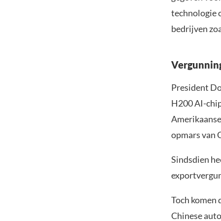
technologie o
bedrijven zoa
Vergunning
President Do
H200 AI-chip
Amerikaanse 
opmars van C
Sindsdien he
exportvergun
Toch komen d
Chinese auto