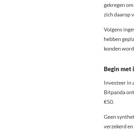
gekregen om 
zich daarop v
Volgens ingew
hebben gepla
konden worde
Begin met i
Investeer in 
Bitpanda ontv
€50.
Geen syntheti
verzekerd en 