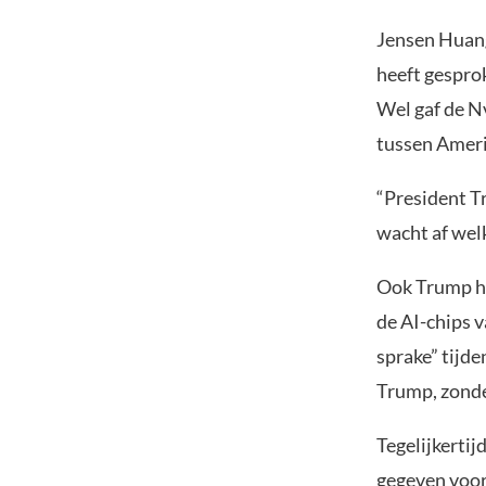
Jensen Huang 
heeft gespro
Wel gaf de N
tussen Ameri
“President T
wacht af welk
Ook Trump hi
de AI-chips 
sprake” tijde
Trump, zonde
Tegelijkerti
gegeven voor 