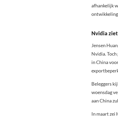
afhankelijk 
ontwikkeling
Nvidia ziet
Jensen Huang
Nvidia. Toch 
in China voo
exportbeper
Beleggers kij
woensdag ver
aan China zu
In maart zei