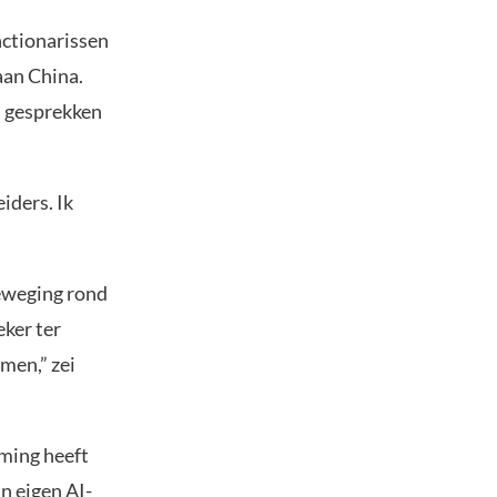
nctionarissen
aan China.
s gesprekken
iders. Ik
eweging rond
ker ter
omen,” zei
ming heeft
n eigen AI-