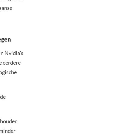
kaanse
egen
n Nvidia’s
e eerdere
ogische
gde
n houden
 minder