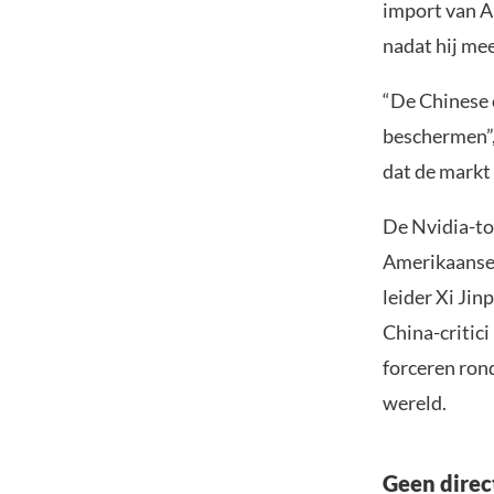
import van AI
nadat hij me
“De Chinese 
beschermen”,
dat de markt 
De Nvidia-t
Amerikaanse 
leider Xi Jin
China-critic
forceren rond
wereld.
Geen direc