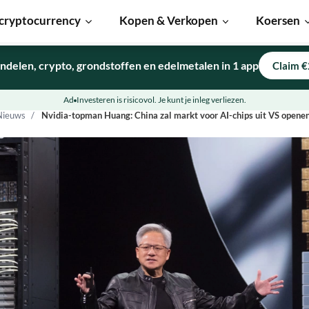
cryptocurrency
Kopen & Verkopen
Koersen
ndelen, crypto, grondstoffen en edelmetalen in 1 app
Claim €
Ad
Investeren is risicovol. Je kunt je inleg verliezen.
Nieuws
Nvidia-topman Huang: China zal markt voor AI-chips uit VS opene