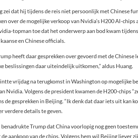
zei dat hij tijdens de reis niet persoonlijk met Chinese fu
ken over de mogelijke verkoop van Nvidia’s H200 AI-chips 
vidia-topman toe dat het onderwerp aan bod kwam tijden
kaanse en Chinese officials.
rump heeft daar gesprekken over gevoerd met de Chinese le
e beslissingen daar uiteindelijk uitkomen,” aldus Huang.
ntte vrijdag na terugkomst in Washington op mogelijke b
van Nvidia. Volgens de president kwamen de H200-chips “ze
ns de gesprekken in Beijing. “Ik denk dat daar iets uit kan k
r verdere details te geven.
jd benadrukte Trump dat China voorlopig nog geen toestem
de aankoop van de chips. Volgens hem wil Beijing liever zij