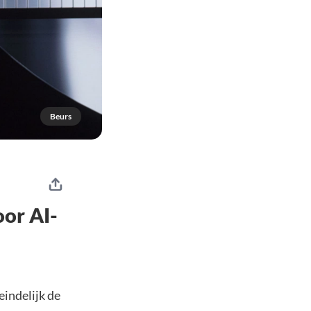
Beurs
or AI-
indelijk de