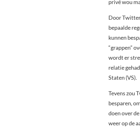
privé wou mak
Door Twitter
bepaalde reg
kunnen bespa
“grappen” ov
wordt er str
relatie geha
Staten (VS).
Tevens zou Tw
besparen, omd
doen over de 
weer op de a