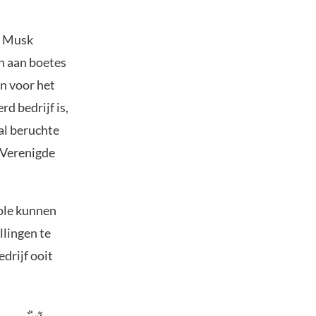
u Musk
n aan boetes
n voor het
d bedrijf is,
al beruchte
 Verenigde
role kunnen
llingen te
edrijf ooit