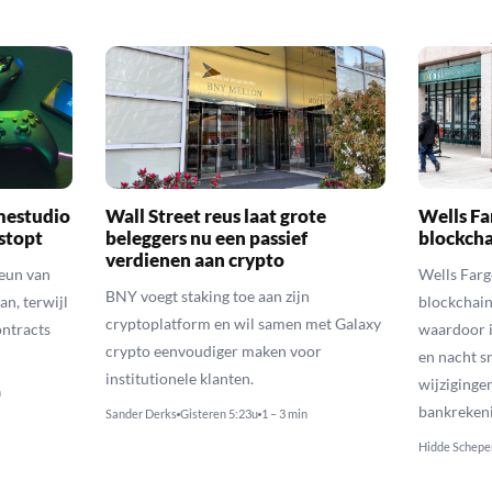
mestudio
Wall Street reus laat grote
Wells Fa
 stopt
beleggers nu een passief
blockcha
verdienen aan crypto
teun van
Wells Farg
BNY voegt staking toe aan zijn
an, terwijl
blockchain
cryptoplatform en wil samen met Galaxy
ontracts
waardoor i
crypto eenvoudiger maken voor
en nacht s
institutionele klanten.
wijziginge
n
bankreken
Sander Derks
Gisteren 5:23u
1 – 3 min
Hidde Schepe