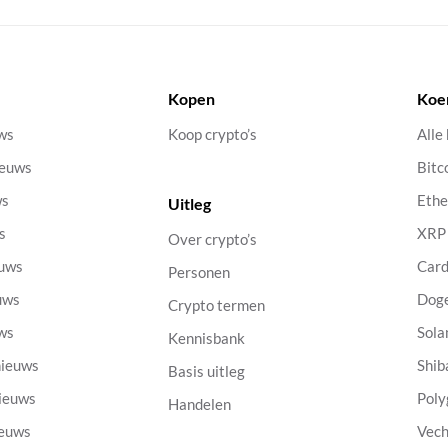
Kopen
Koe
uws
Koop crypto’s
Alle
ieuws
Bitc
ws
Eth
Uitleg
s
XRP
Over crypto’s
euws
Car
Personen
uws
Dog
Crypto termen
uws
Sola
Kennisbank
nieuws
Shib
Basis uitleg
nieuws
Poly
Handelen
ieuws
Vech