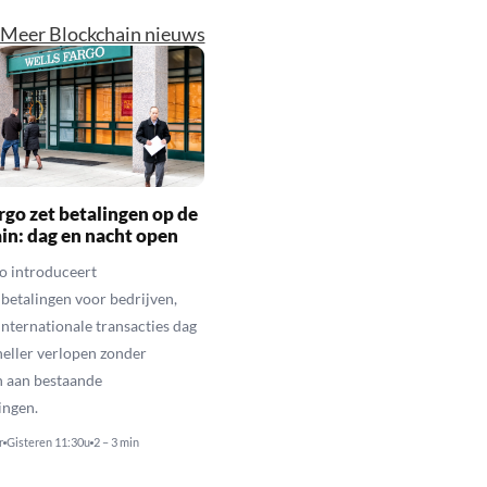
Meer Blockchain nieuws
rgo zet betalingen op de
in: dag en nacht open
o introduceert
betalingen voor bedrijven,
nternationale transacties dag
neller verlopen zonder
n aan bestaande
ingen.
r
Gisteren 11:30u
2 – 3 min