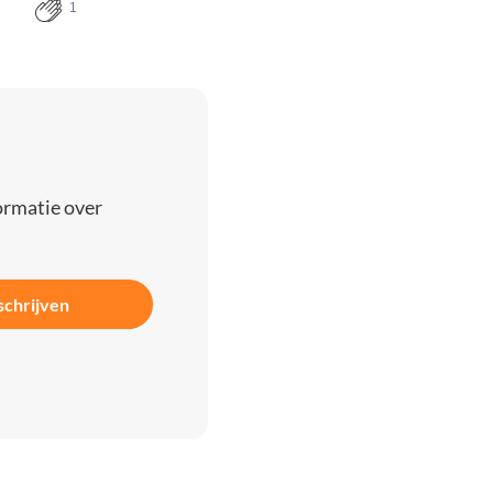
1
ormatie over
schrijven