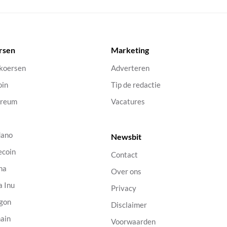
rsen
Marketing
 koersen
Adverteren
oin
Tip de redactie
ereum
Vacatures
dano
Newsbit
ecoin
Contact
na
Over ons
a Inu
Privacy
gon
Disclaimer
ain
Voorwaarden