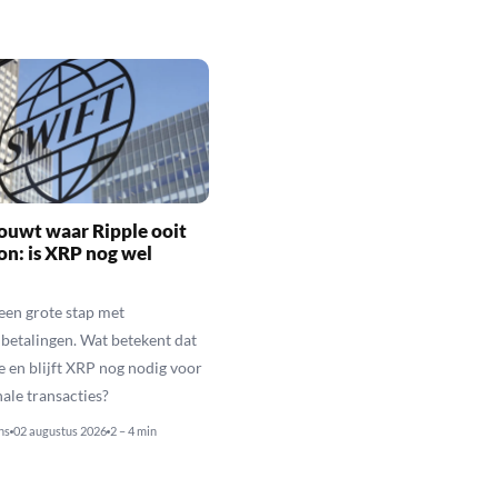
ouwt waar Ripple ooit
n: is XRP nog wel
een grote stap met
betalingen. Wat betekent dat
e en blijft XRP nog nodig voor
nale transacties?
ns
02 augustus 2026
2 – 4 min