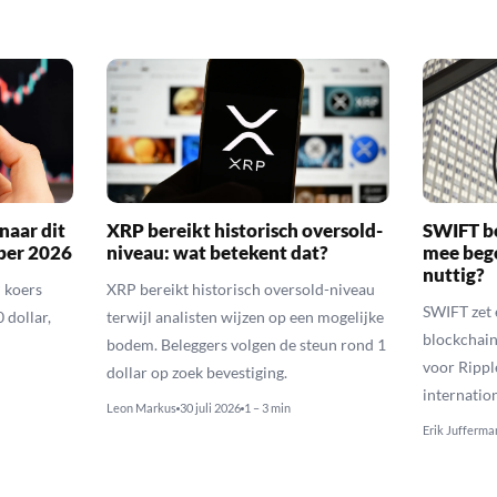
naar dit
XRP bereikt historisch oversold-
SWIFT b
ber 2026
niveau: wat betekent dat?
mee bego
nuttig?
 koers
XRP bereikt historisch oversold-niveau
SWIFT zet 
 dollar,
terwijl analisten wijzen op een mogelijke
blockchain
bodem. Beleggers volgen de steun rond 1
voor Rippl
dollar op zoek bevestiging.
internatio
Leon Markus
30 juli 2026
1 – 3 min
Erik Jufferma