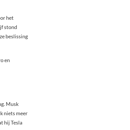
or het
jf stond
ze beslissing
ro en
ing. Musk
jk niets meer
t hij Tesla