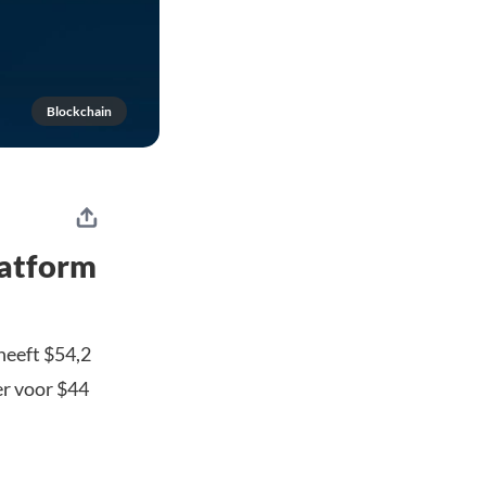
Blockchain
latform
heeft $54,2
er voor $44