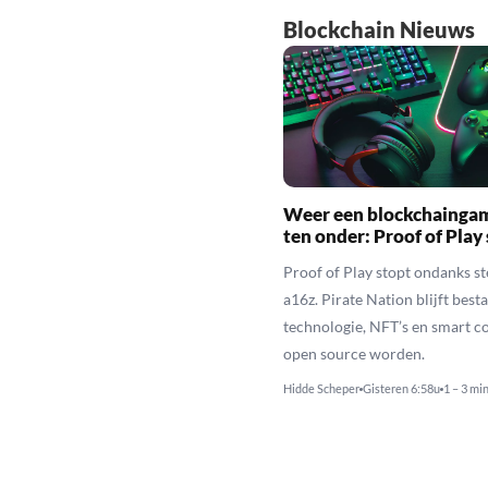
Blockchain Nieuws
Weer een blockchainga
ten onder: Proof of Play
Proof of Play stopt ondanks s
a16z. Pirate Nation blijft besta
technologie, NFT’s en smart c
open source worden.
Hidde Scheper
Gisteren 6:58u
1 – 3 mi