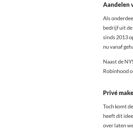
Aandelen v
Als onderdee
bedrijf uit d
sinds 2013 o
nu vanaf geh
Naast de NYS
Robinhood oo
Privé make
Toch komt dez
heeft dit ide
over laten we