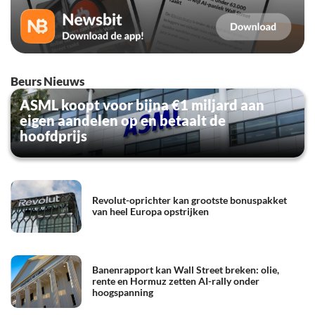
Beurs Nieuws
ASML koopt voor bijna €1 miljard aan
eigen aandelen op en betaalt de
hoofdprijs
Revolut-oprichter kan grootste bonuspakket
van heel Europa opstrijken
Banenrapport kan Wall Street breken: olie,
rente en Hormuz zetten AI-rally onder
hoogspanning