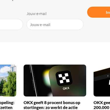
In
Jouw e-mail
ppeling:
OKX geeft 8 procent bonus op
OKX geef
rzetten
stortingen: zo werkt de actie
200.000