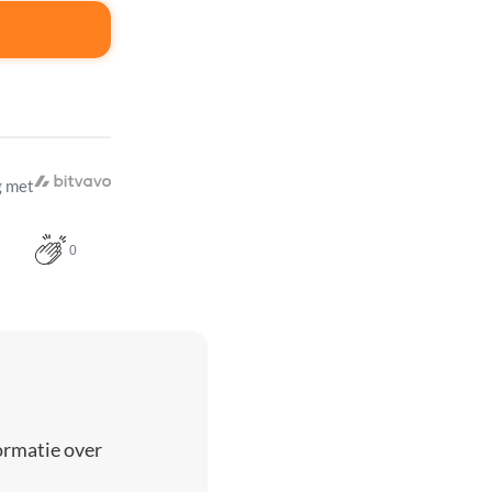
 met
0
ormatie over