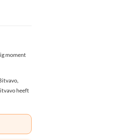
stig moment
Bitvavo,
Bitvavo heeft