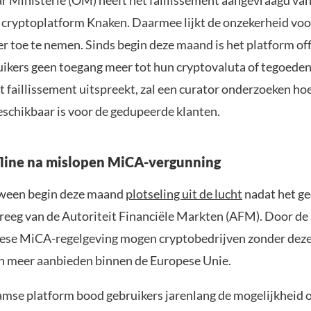
 Ministerie (OM) heeft het faillissement aangevraagd van
cryptoplatform Knaken. Daarmee lijkt de onzekerheid vo
r toe te nemen. Sinds begin deze maand is het platform off
ikers geen toegang meer tot hun cryptovaluta of tegoeden.
 faillissement uitspreekt, zal een curator onderzoeken ho
eschikbaar is voor de gedupeerde klanten.
line na mislopen MiCA-vergunning
ween begin deze maand
plotseling uit de lucht
nadat het g
reeg van de Autoriteit Financiële Markten (AFM). Door de
ese MiCA-regelgeving mogen cryptobedrijven zonder dez
n meer aanbieden binnen de Europese Unie.
mse platform bood gebruikers jarenlang de mogelijkheid 