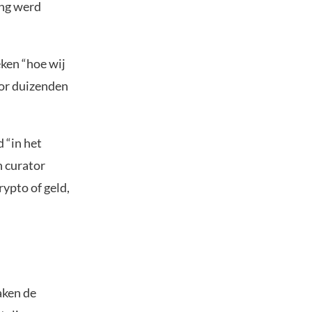
ing werd
eken “hoe wij
oor duizenden
 “in het
n curator
ypto of geld,
aken de