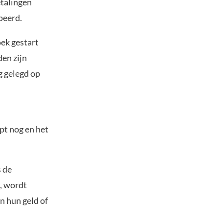
etalingen
peerd.
oek gestart
den zijn
g gelegd op
pt nog en het
s de
d, wordt
n hun geld of