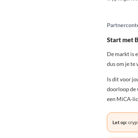
Partnercont
Start met 
De markt is e
dus om je te 
Is dit voor j
doorloop de v
een MiCA-lic
Let op:
crypt