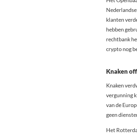
Het Openbaar
Nederlandse 
klanten verde
hebben gebru
rechtbank het
crypto nog b
Knaken off
Knaken verd
vergunning k
van de Europ
geen dienste
Het Rotterda