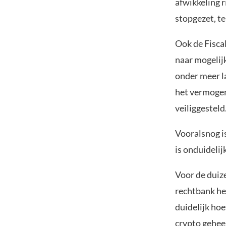
afwikkeling 
stopgezet, te
Ook de Fisca
naar mogelijk
onder meer l
het vermogen
veiliggesteld
Vooralsnog i
is onduideli
Voor de duize
rechtbank he
duidelijk ho
crypto geheel