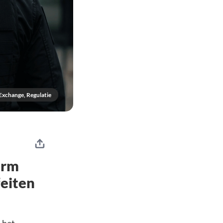
Exchange, Regulatie
orm
eiten