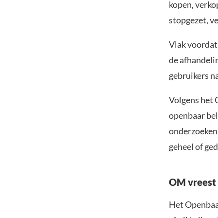
kopen, verko
stopgezet, v
Vlak voordat 
de afhandeli
gebruikers n
Volgens het 
openbaar bela
onderzoeken w
geheel of ged
OM vreest 
Het Openbaar