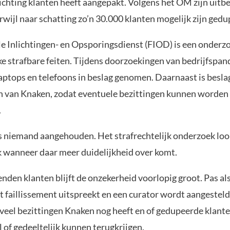
richting klanten heeft aangepakt. Volgens het OM zijn uitb
rwijl naar schatting zo’n 30.000 klanten mogelijk zijn gedu
le Inlichtingen- en Opsporingsdienst (FIOD) is een onderz
e strafbare feiten. Tijdens doorzoekingen van bedrijfspan
aptops en telefoons in beslag genomen. Daarnaast is besla
 van Knaken, zodat eventuele bezittingen kunnen worden
.
s niemand aangehouden. Het strafrechtelijk onderzoek loo
jk wanneer daar meer duidelijkheid over komt.
nden klanten blijft de onzekerheid voorlopig groot. Pas al
t faillissement uitspreekt en een curator wordt aangestel
eveel bezittingen Knaken nog heeft en of gedupeerde klante
 of gedeeltelijk kunnen terugkrijgen.