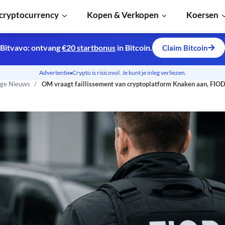
cryptocurrency
Kopen & Verkopen
Koersen
Bitvavo: ontvang
€20 startbonus
in Bitcoin.
Claim Bitcoin
Advertentie
Crypto is risicovol. Je kunt je inleg verliezen.
ge Nieuws
OM vraagt faillissement van cryptoplatform Knaken aan, FIO