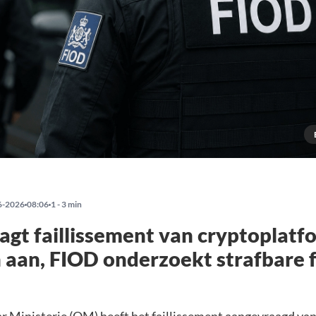
6-2026
08:06
1 - 3 min
gt faillissement van cryptoplatf
aan, FIOD onderzoekt strafbare f