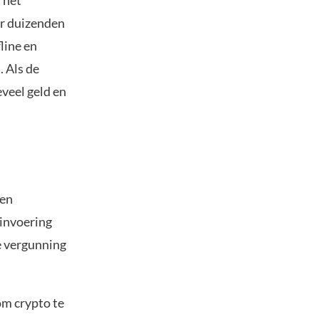
 het
or duizenden
line en
 Als de
eveel geld en
een
 invoering
e vergunning
om crypto te