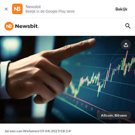
Newsbit
Bekijk
Bekijk in de Google Play store
Altcoin, Bitvavo
Jeroen van Welsenes
19-08-2025
18:14