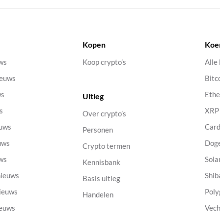
Kopen
Koe
uws
Koop crypto’s
Alle
ieuws
Bitc
ws
Eth
Uitleg
s
XRP
Over crypto’s
euws
Car
Personen
uws
Dog
Crypto termen
uws
Sola
Kennisbank
nieuws
Shib
Basis uitleg
nieuws
Poly
Handelen
ieuws
Vech