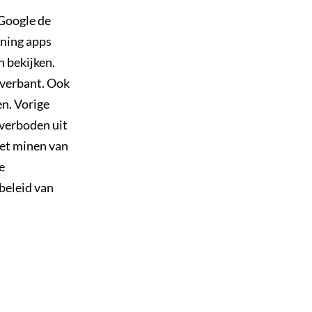
 Google de
ining apps
 bekijken.
 verbant. Ook
en. Vorige
verboden uit
het minen van
e
beleid van