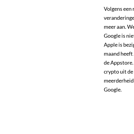
Volgens een 
veranderinge
meer aan. We
Google is ni
Apple is bez
maand heeft 
de Appstore.
crypto uit d
meerderheid 
Google.