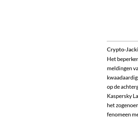
Crypto-Jacki
Het beperken 
meldingen van
kwaadaardige
op de achter
Kaspersky Lab
het zogenoemd
fenomeen met