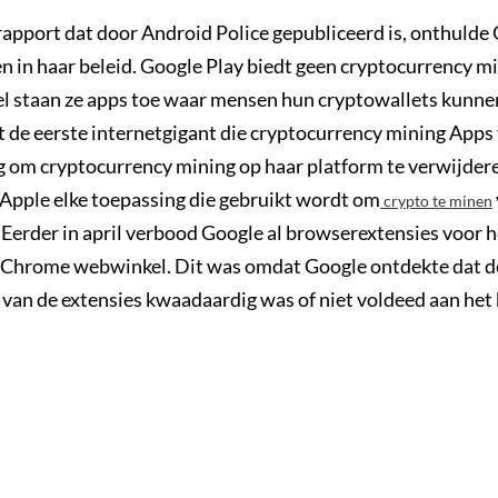
rapport dat door Android Police gepubliceerd is, onthulde
n in haar beleid. Google Play biedt geen cryptocurrency m
l staan ze apps toe waar mensen hun cryptowallets kunnen
et de eerste internetgigant die cryptocurrency mining Apps
ig om cryptocurrency mining op haar platform te verwijder
Apple elke toepassing die gebruikt wordt om
crypto te minen
 Eerder in april verbood Google al browserextensies voor 
e Chrome webwinkel. Dit was omdat Google ontdekte dat d
van de extensies kwaadaardig was of niet voldeed aan het 