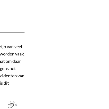
ijn van veel
r worden vaak
aat om daar
lgens het
ncidenten van
s dit
0