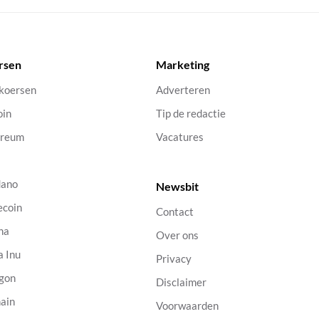
rsen
Marketing
 koersen
Adverteren
oin
Tip de redactie
ereum
Vacatures
dano
Newsbit
ecoin
Contact
na
Over ons
a Inu
Privacy
gon
Disclaimer
ain
Voorwaarden