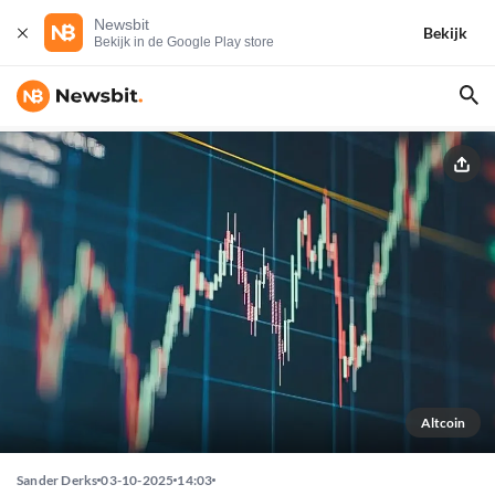
Newsbit
Bekijk
Bekijk in de Google Play store
Altcoin
Sander Derks
03-10-2025
14:03