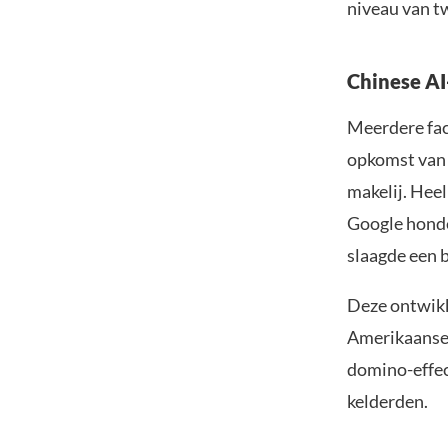
niveau van t
Chinese AI
Meerdere fact
opkomst va
makelij. Heel
Google honde
slaagde een 
Deze ontwikk
Amerikaanse 
domino-effec
kelderden.