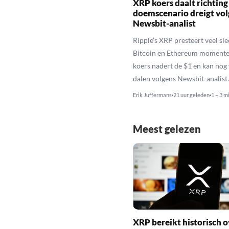
XRP koers daalt richting
doemscenario dreigt vol
Newsbit-analist
Ripple’s XRP presteert veel sl
Bitcoin en Ethereum momente
koers nadert de $1 en kan nog
dalen volgens Newsbit-analist.
Erik Juffermans
21 uur geleden
1 – 3 m
Meest gelezen
XRP bereikt historisch o