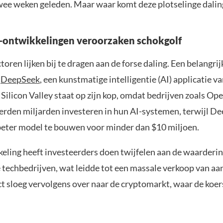
wee weken geleden. Maar waar komt deze plotselinge dali
-ontwikkelingen veroorzaken schokgolf
oren lijken bij te dragen aan de forse daling. Een belangrij
n
DeepSeek
, een kunstmatige intelligentie (AI) applicatie v
 Silicon Valley staat op zijn kop, omdat bedrijven zoals Op
rden miljarden investeren in hun AI-systemen, terwijl De
beter model te bouwen voor minder dan $10 miljoen.
eling heeft investeerders doen twijfelen aan de waarderi
techbedrijven, wat leidde tot een massale verkoop van aa
t sloeg vervolgens over naar de cryptomarkt, waar de koe