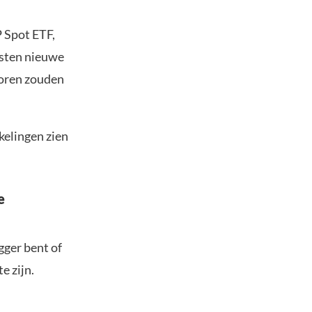
P Spot ETF,
listen nieuwe
toren zouden
kelingen zien
e
gger bent of
e zijn.