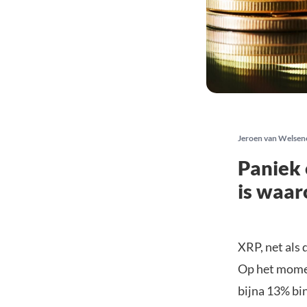
Jeroen van Welsen
Paniek 
is waa
XRP, net als 
Op het momen
bijna 13% bin