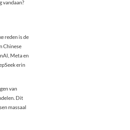
ng vandaan?
ke reden is de
an Chinese
enAI, Meta en
epSeek erin
ngen van
ndelen. Dit
rsen massaal