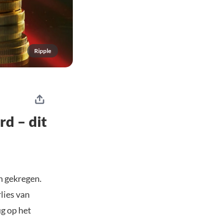
Ripple
d – dit
en gekregen.
lies van
ug op het