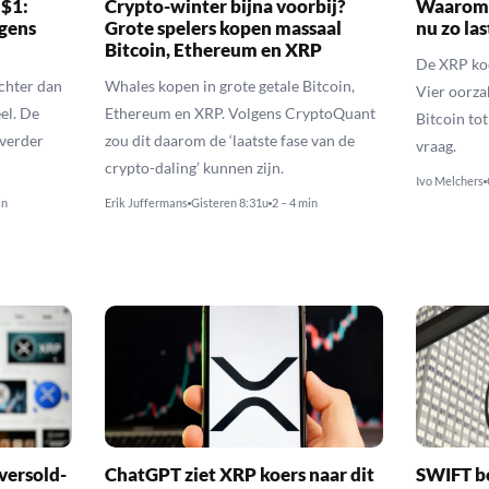
 $1:
Crypto-winter bijna voorbij?
Waarom 
gens
Grote spelers kopen massaal
nu zo las
Bitcoin, Ethereum en XRP
De XRP koer
echter dan
Whales kopen in grote getale Bitcoin,
Vier oorza
el. De
Ethereum en XRP. Volgens CryptoQuant
Bitcoin to
 verder
zou dit daarom de ‘laatste fase van de
vraag.
crypto-daling’ kunnen zijn.
Ivo Melchers
in
Erik Juffermans
Gisteren 8:31u
2 – 4 min
versold-
ChatGPT ziet XRP koers naar dit
SWIFT b