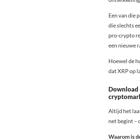
Een van die 
die slechts e
pro-crypto r
een nieuwe r
Hoewel de hu
dat XRP op l
Download d
cryptomar
Altijd het la
net begint – 
Waarom is d