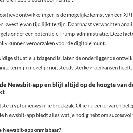
positieve ontwikkelingen is de mogelijke komst van een XR
en kwestie van tijd lijkt te zijn. Daarnaast verwachten ana
egels onder een potentiële Trump-administratie. Deze fac
ally kunnen veroorzaken voor de digitale munt.
idige situatie uitdagend is, laten de onderliggende ontwik
ange termijn mogelijk nog steeds sterke groeikansen heeft.
e Newsbit-app en blijf altijd op de hoogte van d
kt
atste cryptonieuws in je broekzak. Of je nu een ervaren bele
de Newsbit-app biedt alles wat je nodig hebt om succesvol t
e Newsbit-app onmisbaar?