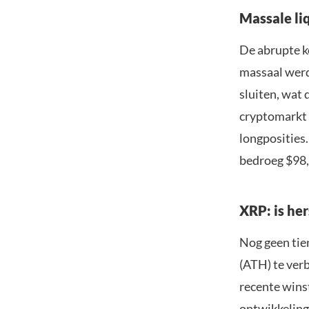
Massale li
De abrupte ko
massaal werd
sluiten, wat 
cryptomarkt 
longposities
bedroeg $98,
XRP: is her
Nog geen tien
(ATH) te verb
recente winst
ontwikkeling