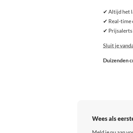
✔ Altijd het
✔ Real-time 
✔ Prijsalerts
Sluit je vand
Duizenden cr
Wees als eerst
Meld je nu aan vo