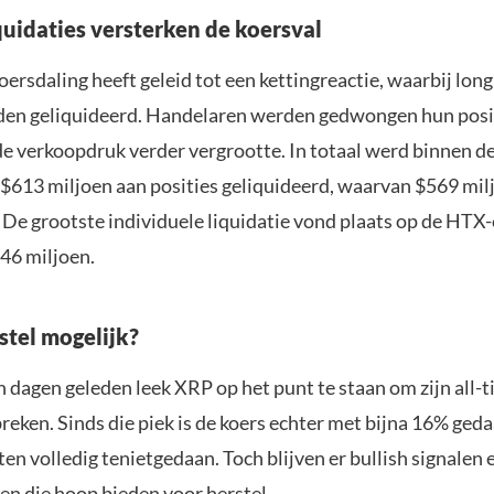
quidaties versterken de koersval
ersdaling heeft geleid tot een kettingreactie, waarbij long
en geliquideerd. Handelaren werden gedwongen hun posit
de verkoopdruk verder vergrootte. In totaal werd binnen d
$613 miljoen aan posities geliquideerd, waarvan $569 mil
. De grootste individuele liquidatie vond plaats op de HTX
46 miljoen.
stel mogelijk?
 dagen geleden leek XRP op het punt te staan om zijn all-
reken. Sinds die piek is de koers echter met bijna 16% geda
en volledig tenietgedaan. Toch blijven er bullish signalen 
en die hoop bieden voor herstel.