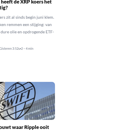
heeft de XRP koers het
tig?
s zit al sinds begin juni klem.
ken remmen een stijging: van
t dure olie en opdrogende ETF-
Gisteren 3:52u
2 – 4 min
ouwt waar Ripple ooit