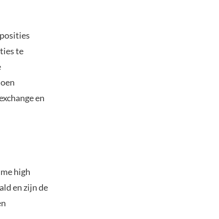
posities
ies te
e
joen
-exchange en
time high
ald en zijn de
en