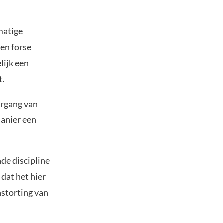
matige
en forse
lijk een
t.
ergang van
manier een
nde discipline
dat het hier
nstorting van