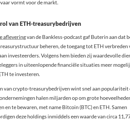
evaar vormt voor de markt.
rol van ETH-treasurybedrijven
e aflevering
van de Bankless-podcast gaf Buterin aan dat b
treasurystructuur beheren, de toegang tot ETH verbreden 
 aan investeerders. Volgens hem bieden zij waardevolle die
eleggers in uiteenlopende financiële situaties meer mogel
ETH te investeren.
 van crypto-treasurybedrijven wint snel aan populariteit
 ondernemingen halen miljarden op om grote hoeveelheden
pen en te bewaren, met name Bitcoin (BTC) en ETH. Samen
digen deze holdings inmiddels een waarde van circa 11,77