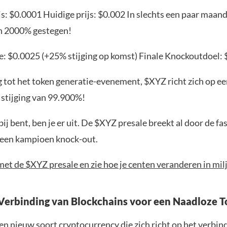
s: $0.0001 Huidige prijs: $0.002 In slechts een paar maand
n 2000% gestegen!
e: $0.0025 (+25% stijging op komst) Finale Knockoutdoel: 
g tot het token generatie-evenement, $XYZ richt zich op e
 stijging van 99.900%!
t bij bent, ben je er uit. De $XYZ presale breekt al door de f
 een kampioen knock-out.
et de $XYZ presale en zie hoe je centen veranderen in mil
Verbinding van Blockchains voor een Naadloze 
en nieuw soort cryptocurrency die zich richt op het verbin