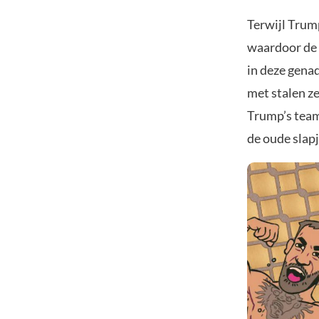
Terwijl Trum
waardoor de 
in deze gena
met stalen z
Trump’s team
de oude slapj