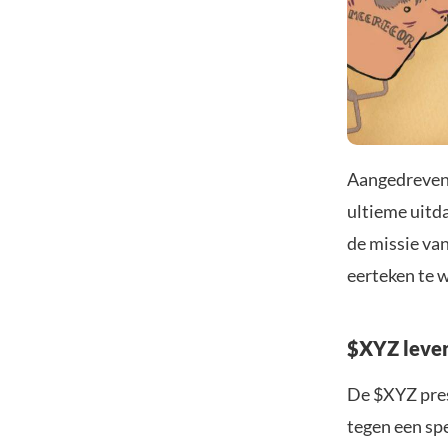
Aangedreven 
ultieme uitda
de missie va
eerteken te 
$XYZ levert
De $XYZ pres
tegen een spe