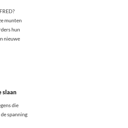
n FRED?
eze munten
rders hun
en nieuwe
 slaan
egens die
p de spanning