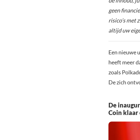
de inhoud, ju
geen financie
risico’s met 
altijd uw ei
Een nieuwe u
heeft meer d
zoals Polkado
De zich ontv
De inaugur
Coin klaar