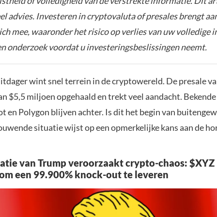
istheid of volledigheid van de verstrekte informatie. Dit ar
el advies. Investeren in cryptovaluta of presales brengt aa
zich mee, waaronder het risico op verlies van uw volledige i
gen onderzoek voordat u investeringsbeslissingen neemt.
itdager wint snel terrein in de cryptowereld. De presale 
an $5,5 miljoen opgehaald en trekt veel aandacht. Bekend
t en Polygon blijven achter. Is dit het begin van buitenge
ouwende situatie wijst op een opmerkelijke kans aan de ho
atie van Trump veroorzaakt crypto-chaos: $XY
 om een 99.900% knock-out te leveren