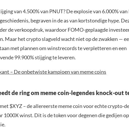
tijging van 4.500% van PNUT? De explosie van 6.000% va
eschiedenis, begraven in de as van kortstondige hype. D
der de verkoopdruk, waardoor FOMO-geplaagde investee
n. Maar het crypto slagveld wacht niet op de zwakken — e
staan met plannen om winstrecords te verpletteren en een
vende 99.900% stijging te leveren.
kant – De onbetwiste kampioen van meme coins
edt de ring om meme coin-legendes knock-out te
met $XYZ – de allereerste meme coin voor echte crypto-d
r 1000X winst. Dit is de token voor degenen die gedijen o
ie.