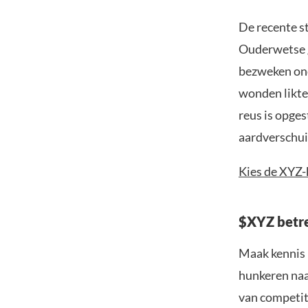
De recente s
Ouderwetse g
bezweken on
wonden likte
reus is opge
aardverschui
Kies de XYZ-
$XYZ betre
Maak kennis 
hunkeren naa
van competit