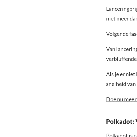
Lanceringprij
met meer da
Volgende fas
Van lancerin
verbluffende
Als je er nie
snelheid van
Doe nu mee m
Polkadot: 
Polkadot is e