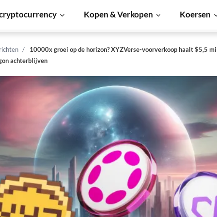
cryptocurrency
Kopen & Verkopen
Koersen
richten
10000x groei op de horizon? XYZVerse-voorverkoop haalt $5,5 mil
gon achterblijven