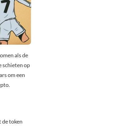
komen als de
e schieten op
aars om een
ypto.
t de token