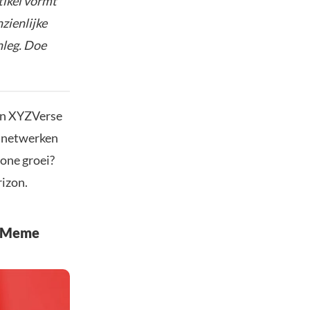
tikel vormt
nzienlijke
nleg. Doe
van XYZVerse
e netwerken
wone groei?
rizon.
Z Meme