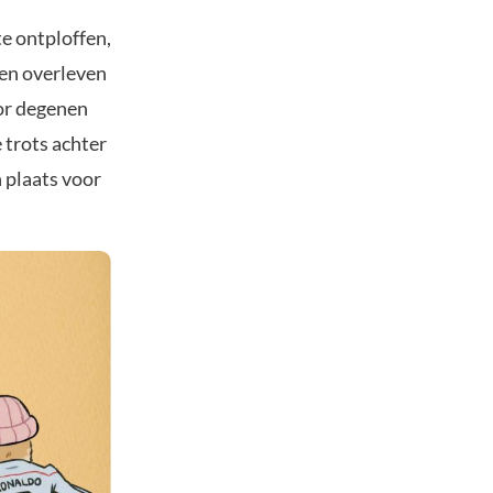
e ontploffen,
nen overleven
oor degenen
trots achter
 plaats voor