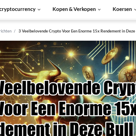
cryptocurrency
Kopen & Verkopen
Koersen
richten
3 Veelbelovende Crypto Voor Een Enorme 15x Rendement in Deze 