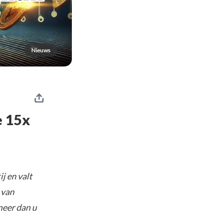
Nieuws
e 15x
j en valt
 van
meer dan u