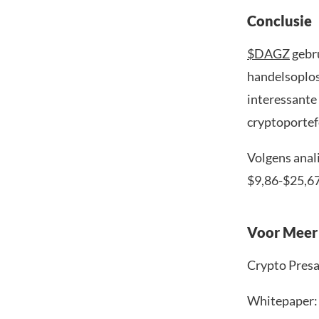
Conclusie
$DAGZ
gebru
handelsoplos
interessante
cryptoportefe
Volgens anal
$9,86-$25,67
Voor Meer 
Crypto Presa
Whitepaper