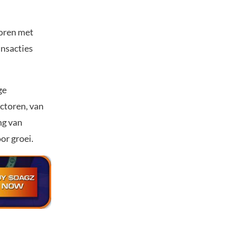
toren met
ansacties
ge
ectoren, van
ng van
or groei.