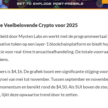
e Veelbelovende Crypto voor 2025
kkeld door Mysten Labs en werkt met de programmeertaal
native token op een layer-1 blockchainplatform en biedt hog
tie voor real-time transactieafhandeling. De totale voorra
kens.
ers is $4,16. De grafiek toont een significante stijging voo
groei van mei tot november. Tussen september en novembe
s momentum en bereikt rond de $4,50. Als SUI boven de st
t, lijkt deze opwaartse trend door te zetten.