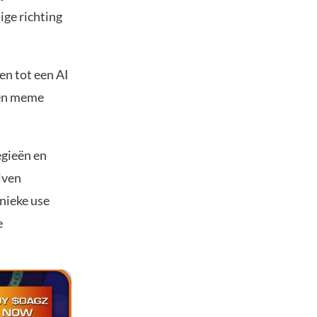
ge richting
en tot een AI
een meme
egieën en
jven
nieke use
e