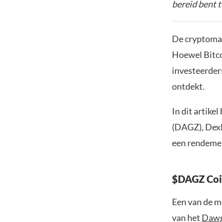
bereid bent t
De cryptomar
Hoewel Bitco
investeerders
ontdekt.
In dit artik
(DAGZ), DexB
een rendemen
$DAGZ Coin
Een van de m
van het
Dawg