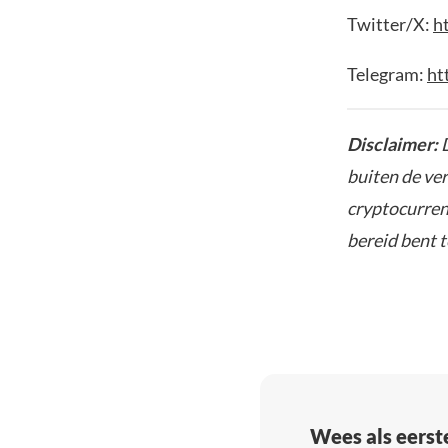
Twitter/X:
h
Telegram:
ht
Disclaimer:
D
buiten de ve
cryptocurrenc
bereid bent t
Wees als eerst