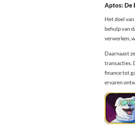
Aptos: De 
Het doel van
behulp van dA
verwerken, wa
Daarnaast ze
transacties. 
finance tot 
ervaren ontwi