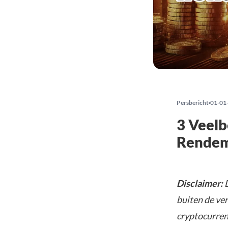
Persbericht
01-01
3 Veel
Rendem
Disclaimer:
D
buiten de ve
cryptocurrenc