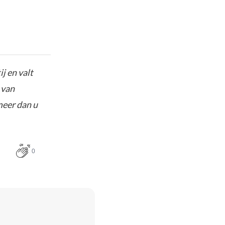
j en valt
 van
meer dan u
0