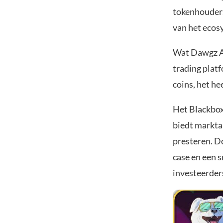
tokenhouders
van het ecos
Wat Dawgz AI
trading plat
coins, het hee
Het Blackbox
biedt markta
presteren. D
case en een 
investeerde