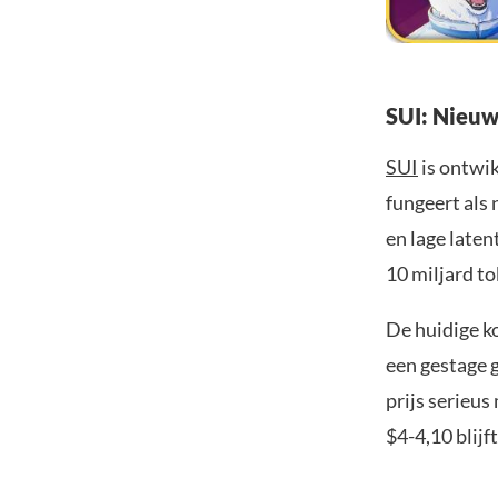
SUI: Nieuw
SUI
is ontwi
fungeert als 
en lage laten
10 miljard to
De huidige ko
een gestage 
prijs serieu
$4-4,10 blijf