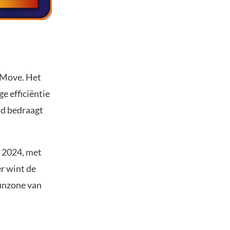
 Move. Het
e efficiëntie
ad bedraagt
r 2024, met
r wint de
eunzone van