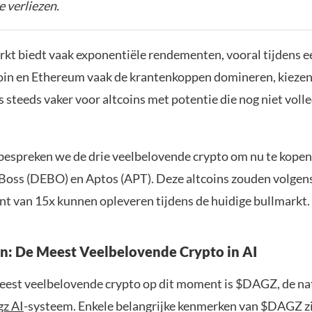
e verliezen.
kt biedt vaak exponentiële rendementen, vooral tijdens ee
in en Ethereum vaak de krantenkoppen domineren, kieze
 steeds vaker voor altcoins met potentie die nog niet volle
el bespreken we de drie veelbelovende crypto om nu te kope
oss (DEBO) en Aptos (APT). Deze altcoins zouden volgens
t van 15x kunnen opleveren tijdens de huidige bullmarkt.
: De Meest Veelbelovende Crypto in AI
eest veelbelovende crypto op dit moment is $DAGZ, de na
z AI
-systeem. Enkele belangrijke kenmerken van $DAGZ zi