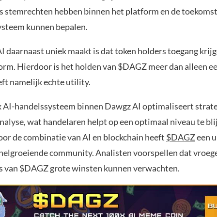
 stemrechten hebben binnen het platform en de toekomsti
ysteem kunnen bepalen.
 daarnaast uniek maakt is dat token holders toegang krijg
form. Hierdoor is het holden van $DAGZ meer dan alleen 
ft namelijk echte utility.
 AI-handelssysteem binnen Dawgz AI optimaliseert strat
nalyse, wat handelaren helpt op een optimaal niveau te bli
oor de combinatie van AI en blockchain heeft
$DAGZ
een u
snelgroeiende community. Analisten voorspellen dat vroeg
rs van $DAGZ grote winsten kunnen verwachten.