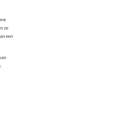
ime
n ze
aan een
 van
.