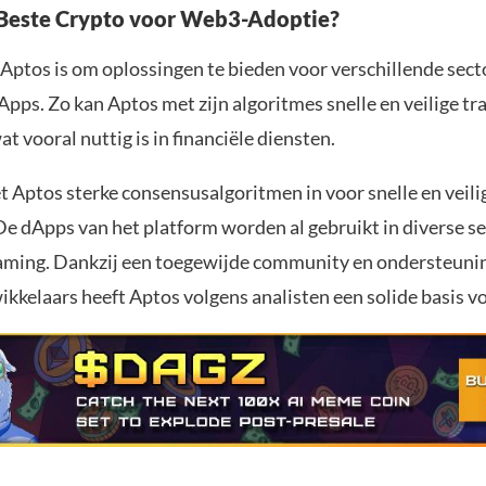
Beste Crypto voor Web3-Adoptie?
 Aptos is om oplossingen te bieden voor verschillende sec
pps. Zo kan Aptos met zijn algoritmes snelle en veilige tr
t vooral nuttig is in financiële diensten.
t Aptos sterke consensusalgoritmen in voor snelle en veili
De dApps van het platform worden al gebruikt in diverse s
gaming. Dankzij een toegewijde community en ondersteuni
kkelaars heeft Aptos volgens analisten een solide basis vo