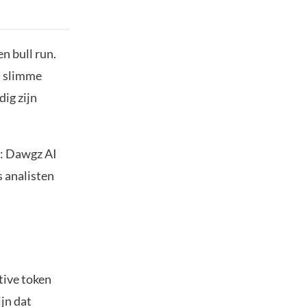
n bull run.
n slimme
dig zijn
n: Dawgz AI
 analisten
tive token
jn dat