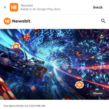
Newsbit
Bekijk
Bekijk in de Google Play store
Nieuws
Persbericht
06-01-2025
08:30