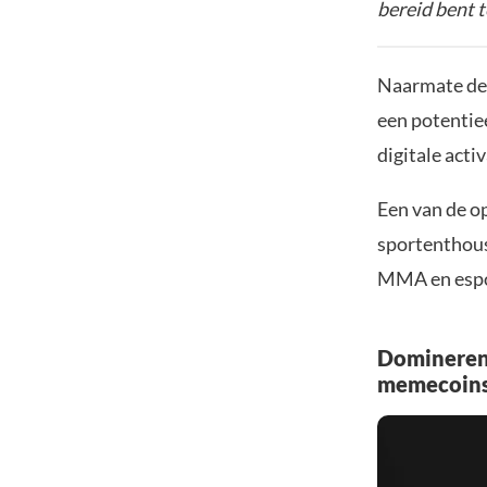
bereid bent t
Naarmate de 
een potentie
digitale acti
Een van de o
sportenthous
MMA en espo
Domineren 
memecoin