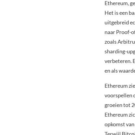
Ethereum, gel
Het is een b
uitgebreid e
naar Proof-o
zoals Arbitr
sharding-upgr
verbeteren. E
en als waarde
Ethereum zie
voorspellen d
groeien tot 
Ethereum zic
opkomst van g
Terwijl Bitc