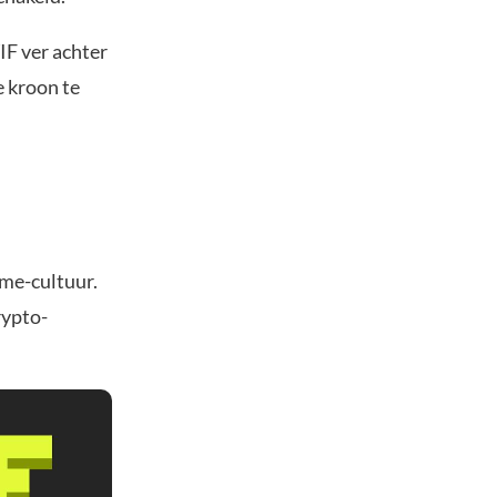
IF ver achter
e kroon te
n
eme-cultuur.
rypto-