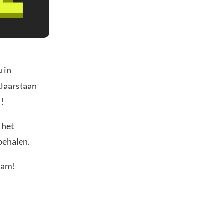
 in
klaarstaan
m!
 het
behalen.
eam!