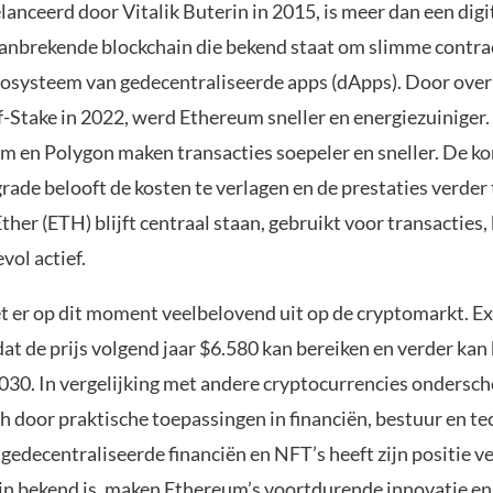
anceerd door Vitalik Buterin in 2015, is meer dan een digi
aanbrekende blockchain die bekend staat om slimme contra
cosysteem van gedecentraliseerde apps (dApps). Door over
f-Stake in 2022, werd Ethereum sneller en energiezuiniger.
um en Polygon maken transacties soepeler en sneller. De 
ade belooft de kosten te verlagen en de prestaties verder 
ther (ETH) blijft centraal staan, gebruikt voor transacties
vol actief.
t er op dit moment veelbelovend uit op de cryptomarkt. E
at de prijs volgend jaar $6.580 kan bereiken en verder kan 
2030. In vergelijking met andere cryptocurrencies ondersch
h door praktische toepassingen in financiën, bestuur en te
edecentraliseerde financiën en NFT’s heeft zijn positie ve
oin bekend is, maken Ethereum’s voortdurende innovatie en