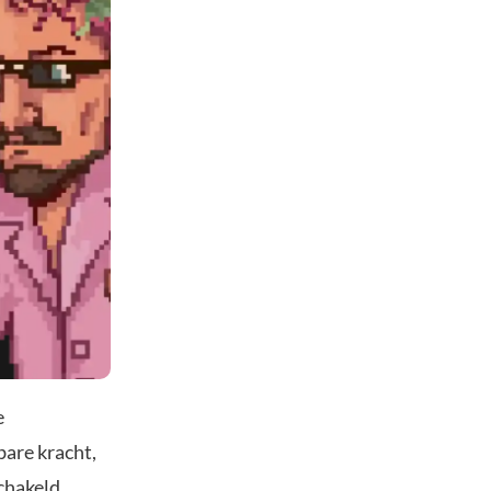
e
bare kracht,
hakeld.