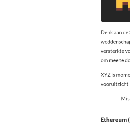
Denk aan de 
weddenschaps
versterkte v
om mee te do
XYZ is momen
vooruitzicht
Mis
Ethereum 