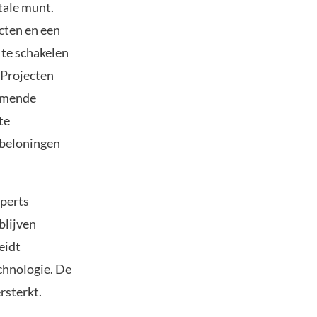
tale munt.
cten en een
 te schakelen
 Projecten
komende
te
, beloningen
xperts
blijven
eidt
chnologie. De
rsterkt.