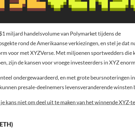
$1 miljard handelsvolume van Polymarket tijdens de
gekte rond de Amerikaanse verkiezingen, en stel je dat nu
orm voor met XYZVerse. Met miljoenen sportwedders die 
en, zijn de kansen voor vroege investeerders in XYZ enor
teel ondergewaardeerd, en met grote beursnoteringen in
 kunnen presale-deelnemers levensveranderende winsten 
 je kans niet om deel uit te maken van het winnende XYZ-t
(ETH)