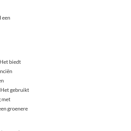
H een
 Het biedt
anciën
en
 Het gebruikt
g met
een groenere