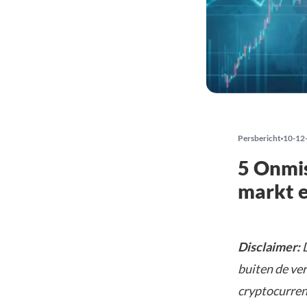
Persbericht
10-12
5 Onmis
markt e
Disclaimer:
D
buiten de ve
cryptocurrenc