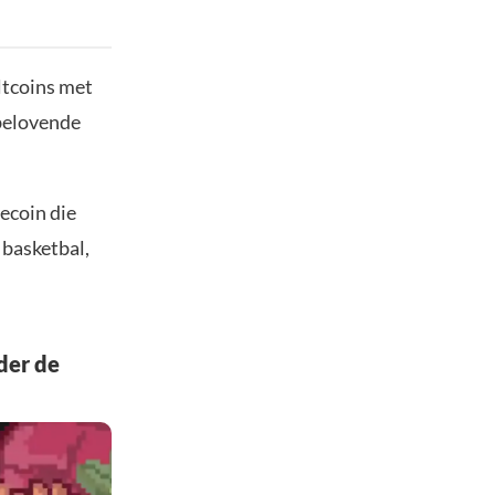
ltcoins met
lbelovende
ecoin die
basketbal,
der de