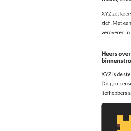
XYZ zet koer
zich. Met een
veroveren in 
Heers over
binnenstr
XYZ is de ste
Dit gemeensc
liefhebbers a