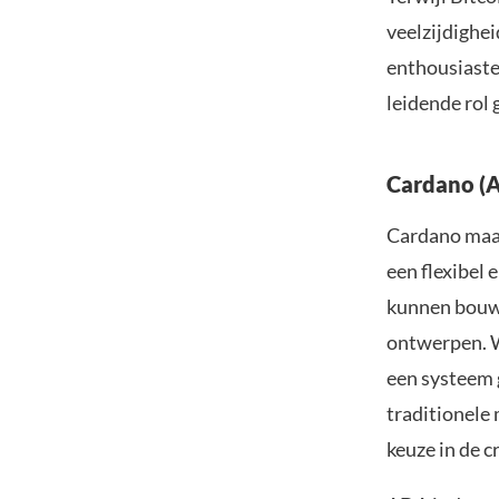
veelzijdighei
enthousiastel
leidende rol 
Cardano (
Cardano maak
een flexibel
kunnen bouw
ontwerpen. W
een systeem 
traditionele
keuze in de c