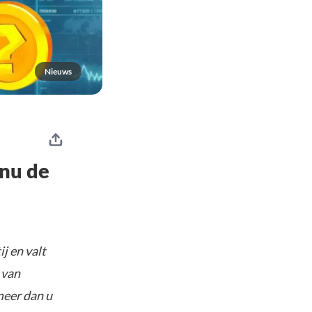
Nieuws
 nu de
j en valt
 van
meer dan u