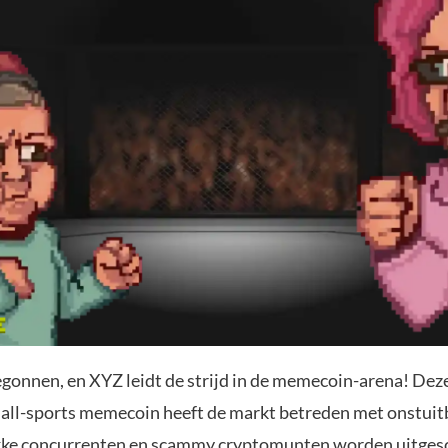
begonnen, en XYZ leidt de strijd in de memecoin-arena! Dez
 all-sports memecoin heeft de markt betreden met onstuit
kke concurrenten en scammy cryptomunten worden uitgesc