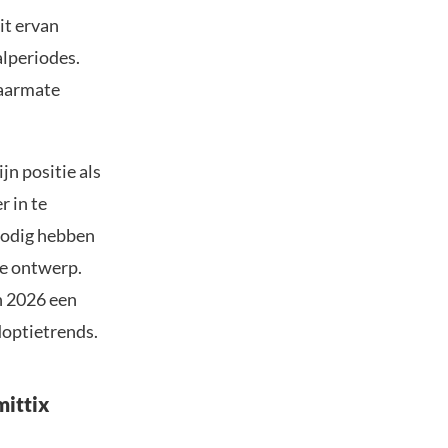
it ervan
alperiodes.
naarmate
jn positie als
r in te
 nodig hebben
ge ontwerp.
n 2026 een
adoptietrends.
ittix