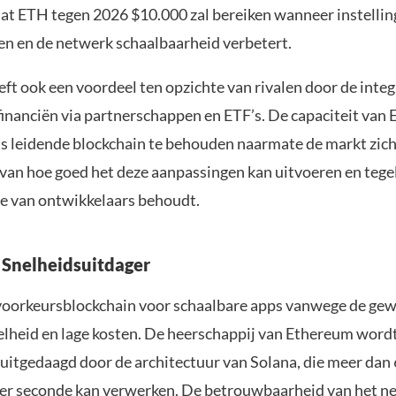
dat ETH tegen 2026 $10.000 zal bereiken wanneer instelli
en en de netwerk schaalbaarheid verbetert.
t ook een voordeel ten opzichte van rivalen door de integr
 financiën via partnerschappen en ETF’s. De capaciteit va
als leidende blockchain te behouden naarmate de markt zich
van hoe goed het deze aanpassingen kan uitvoeren en tegel
 van ontwikkelaars behoudt.
 Snelheidsuitdager
 voorkeursblockchain voor schaalbare apps vanwege de gew
elheid en lage kosten. De heerschappij van Ethereum word
 uitgedaagd door de architectuur van Solana, die meer dan
per seconde kan verwerken. De betrouwbaarheid van het n