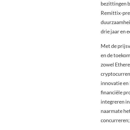
bezittingen 
Remittix-pre
duurzaamheid
drie jaar en 
Met de prijsv
en de toekoms
zowel Ethere
cryptocurren
innovatie en 
financiële p
integreren in
naarmate het 
concurreren; 