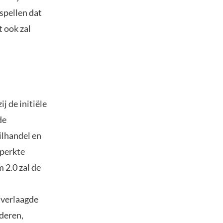
spellen dat
t ook zal
j de initiële
de
ilhandel en
eperkte
 2.0 zal de
 verlaagde
deren,