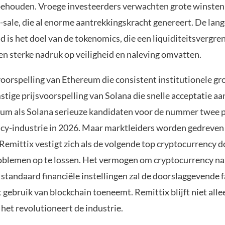
behouden. Vroege investeerders verwachten grote winsten
-sale, die al enorme aantrekkingskracht genereert. De lan
 is het doel van de tokenomics, die een liquiditeitsvergre
een sterke nadruk op veiligheid en naleving omvatten.
oorspelling van Ethereum die consistent institutionele gr
tige prijsvoorspelling van Solana die snelle acceptatie aan
um als Solana serieuze kandidaten voor de nummer twee po
cy-industrie in 2026. Maar marktleiders worden gedreven
Remittix vestigt zich als de volgende top cryptocurrency d
roblemen op te lossen. Het vermogen om cryptocurrency na
 standaard financiële instellingen zal de doorslaggevende f
gebruik van blockchain toeneemt. Remittix blijft niet alle
het revolutioneert de industrie.