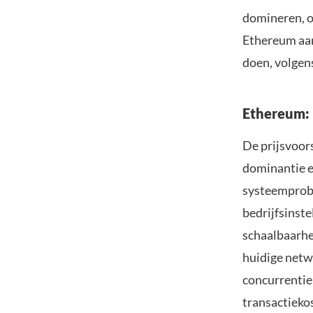
domineren, o
Ethereum aanz
doen, volgen
Ethereum:
De prijsvoors
dominantie e
systeemprobl
bedrijfsinst
schaalbaarhe
huidige netw
concurrentie
transactieko