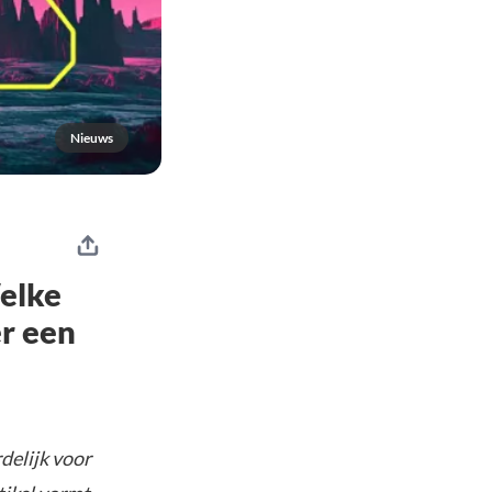
Nieuws
elke
er een
delijk voor