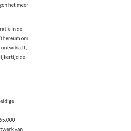
ngen het meer
atie in de
n Ethereum om
 ontwikkelt,
ijkertijd de
eldige
t
 65.000
etwerk van