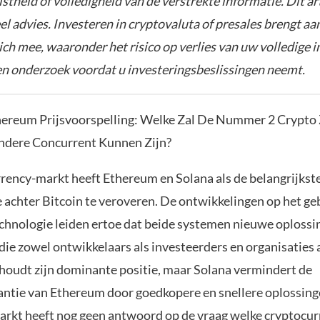
istheid of volledigheid van de verstrekte informatie. Dit ar
el advies. Investeren in cryptovaluta of presales brengt aa
zich mee, waaronder het risico op verlies van uw volledige i
gen onderzoek voordat u investeringsbeslissingen neemt.
hereum Prijsvoorspelling: Welke Zal De Nummer 2 Crypto Z
ndere Concurrent Kunnen Zijn?
rency-markt heeft Ethereum en Solana als de belangrijkst
e achter Bitcoin te veroveren. De ontwikkelingen op het ge
chnologie leiden ertoe dat beide systemen nieuwe oplossi
die zowel ontwikkelaars als investeerders en organisaties 
oudt zijn dominante positie, maar Solana vermindert de
tie van Ethereum door goedkopere en snellere oplossing
arkt heeft nog geen antwoord op de vraag welke cryptocur