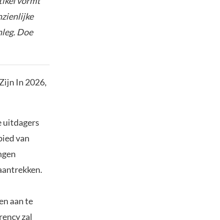
tikel vormt
nzienlijke
nleg. Doe
ijn In 2026,
e uitdagers
bied van
ngen
aantrekken.
en aan te
rency zal