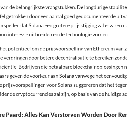
 van de belangrijkste vraagstukken. De langdurige stabilite
jfel getrokken door een aantal goed gedocumenteerde uitv
rspellen dat Solana een grotere prijsstijging zal ervaren 
hun interesse uitbreiden en de technologie vordert.
het potentieel om de prijsvoorspelling van Ethereum van zi
e verdringen door betere decentralisatie te bereiken zonde
ficiëntie. Bedrijven die betaalbare blockchainoplossingen
aars geven de voorkeur aan Solana vanwege het eenvoudi
 prijsvoorspellingen voor Solana suggereren dat het tege
eidende cryptocurrencies zal zijn, op basis van de huidige 
e Paard: Alles Kan Verstorven Worden Door Rem