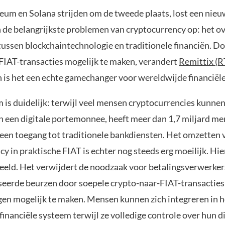
reum en Solana strijden om de tweede plaats, lost een nie
an de belangrijkste problemen van cryptocurrency op: het 
tussen blockchaintechnologie en traditionele financiën. Do
FIAT-transacties mogelijk te maken, verandert
Remittix (R
 is het een echte gamechanger voor wereldwijde financiële 
 is duidelijk: terwijl veel mensen cryptocurrencies kunne
n een digitale portemonnee, heeft meer dan 1,7 miljard m
een toegang tot traditionele bankdiensten. Het omzetten 
y in praktische FIAT is echter nog steeds erg moeilijk. Hi
beeld. Het verwijdert de noodzaak voor betalingsverwerke
iseerde beurzen door soepele crypto-naar-FIAT-transacties 
en mogelijk te maken. Mensen kunnen zich integreren in h
inanciële systeem terwijl ze volledige controle over hun di