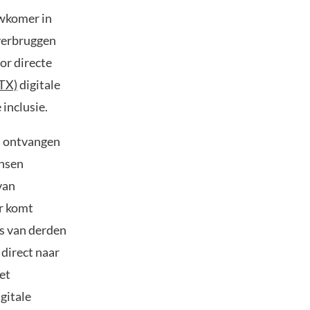
uwkomer in
overbruggen
or directe
TX)
digitale
inclusie.
n ontvangen
ensen
van
er komt
rs van derden
direct naar
et
gitale