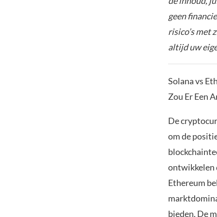
de inhoud, ju
geen financie
risico’s met 
altijd uw ei
Solana vs Et
Zou Er Een A
De cryptocur
om de positi
blockchainte
ontwikkelen 
Ethereum beh
marktdominan
bieden. De m