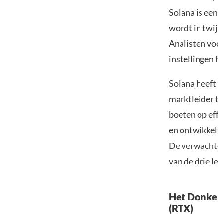
Solana is een
wordt in twi
Analisten voo
instellingen 
Solana heeft 
marktleider t
boeten op ef
en ontwikkel
De verwachte
van de drie l
Het Donker
(RTX)