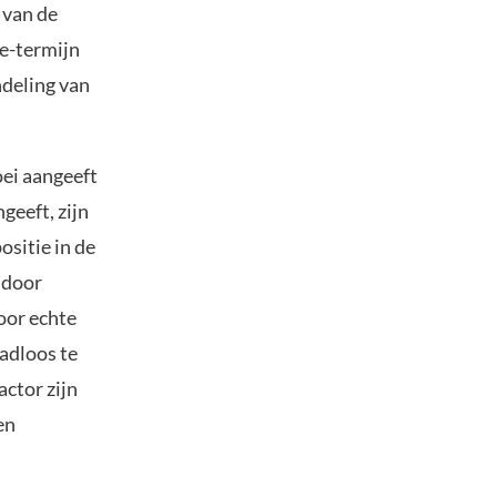
 van de
ge-termijn
ndeling van
oei aangeeft
geeft, zijn
sitie in de
 door
oor echte
adloos te
actor zijn
en