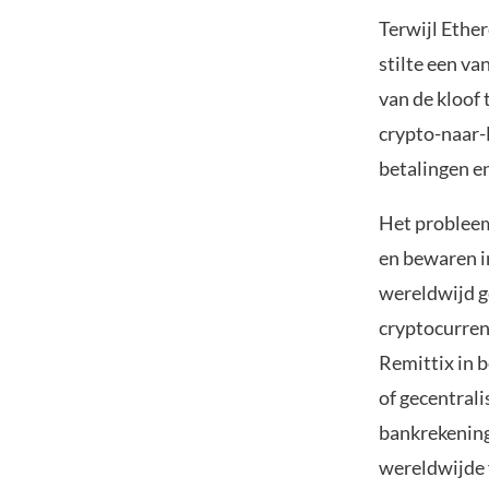
Terwijl Ethe
stilte een v
van de kloof 
crypto-naar-
betalingen en
Het probleem
en bewaren i
wereldwijd g
cryptocurrenc
Remittix in 
of gecentral
bankrekening
wereldwijde f