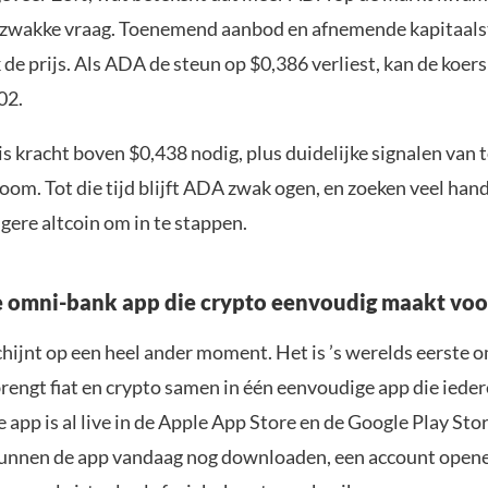
zwakke vraag. Toenemend aanbod en afnemende kapitaal
de prijs. Als ADA de steun op $0,386 verliest, kan de koers
02.
 is kracht boven $0,438 nodig, plus duidelijke signalen va
oom. Tot die tijd blijft ADA zwak ogen, en zoeken veel han
igere altcoin om in te stappen.
e omni-bank app die crypto eenvoudig maakt voo
chijnt op een heel ander moment. Het is ’s werelds eerste 
rengt fiat en crypto samen in één eenvoudige app die iede
 app is al live in de Apple App Store en de Google Play Stor
unnen de app vandaag nog downloaden, een account opene