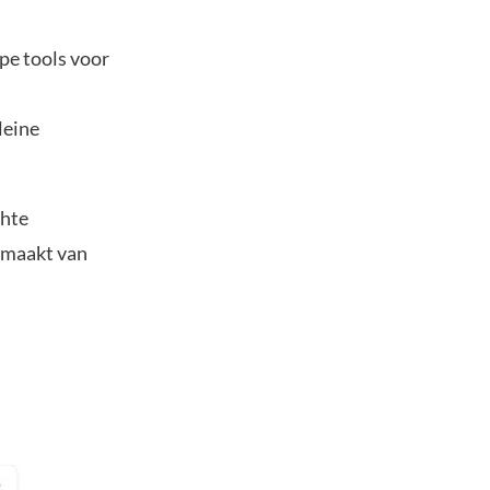
pe tools voor
leine
chte
t maakt van