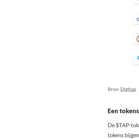
Bron:
Digitap
Een tokens
De $TAP-toke
tokens bijgem