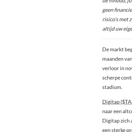
de inhoud, ju
geen financie
risico’s met 
altijd uw ei
De markt beg
maanden van h
verloor in n
scherpe contr
stadium.
Digitap ($TA
naar een alt
Digitap zich 
een sterke p