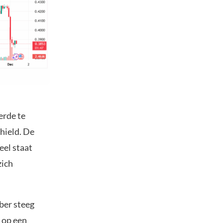
erde te
hield. De
eel staat
zich
ber steeg
 op een