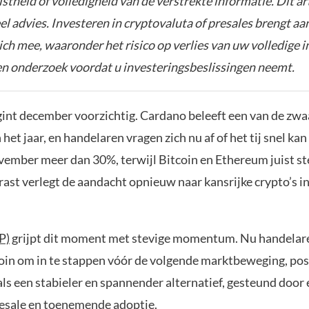
istheid of volledigheid van de verstrekte informatie. Dit ar
el advies. Investeren in cryptovaluta of presales brengt aa
zich mee, waaronder het risico op verlies van uw volledige i
gen onderzoek voordat u investeringsbeslissingen neemt.
int december voorzichtig. Cardano beleeft een van de zwa
et jaar, en handelaren vragen zich nu af of het tij snel ka
ovember meer dan 30%, terwijl Bitcoin en Ethereum juist st
ast verlegt de aandacht opnieuw naar kansrijke crypto’s i
P)
grijpt dit moment met stevige momentum. Nu handelar
coin om in te stappen vóór de volgende marktbeweging, pos
als een stabieler en spannender alternatief, gesteund door 
resale en toenemende adoptie.