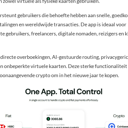
zowel virtuele als fysieke kaarten gebruiken.
rsteunt gebruikers die behoefte hebben aan snelle, goedko
talingen en wereldwijde transacties. De app is ideaal voor
e gebruikers, freelancers, digitale nomaden, reizigers en k
 directe overboekingen, AI-gestuurde routing, privacygeri
n onbeperkte virtuele kaarten. Deze sterke functionalitei
toonaangevende crypto om in het nieuwe jaar te kopen.