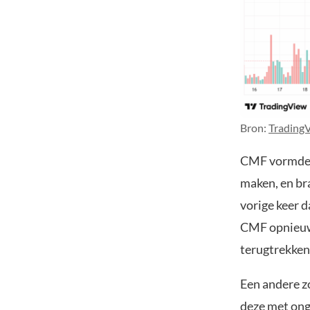
Bron:
Trading
CMF vormde ee
maken, en br
vorige keer 
CMF opnieuw 
terugtrekken
Een andere z
deze met ong