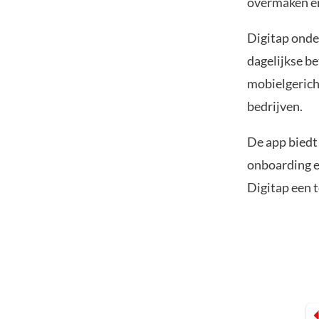
overmaken en 
Digitap onde
dagelijkse be
mobielgericht
bedrijven.
De app biedt
onboarding e
Digitap een 