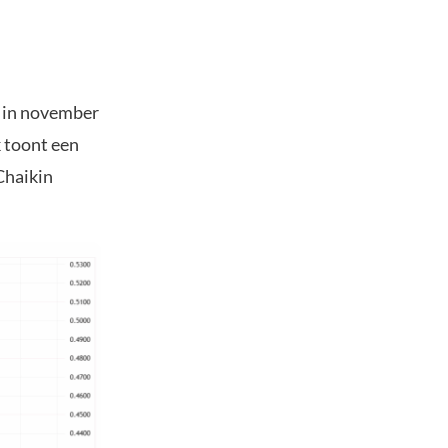
% in november
k toont een
Chaikin