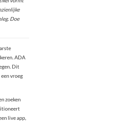
tikel vormt
nzienlijke
nleg. Doe
arste
n keren. ADA
egen. Dit
n een vroeg
en zoeken
itioneert
een live app,