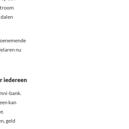
stroom
 dalen
n toenemende
delaren nu
r iedereen
omni-bank.
reen kan
e.
n, geld