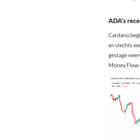
ADA’s recen
Cardano begi
en slechts ee
gestage neer
Money Flow 