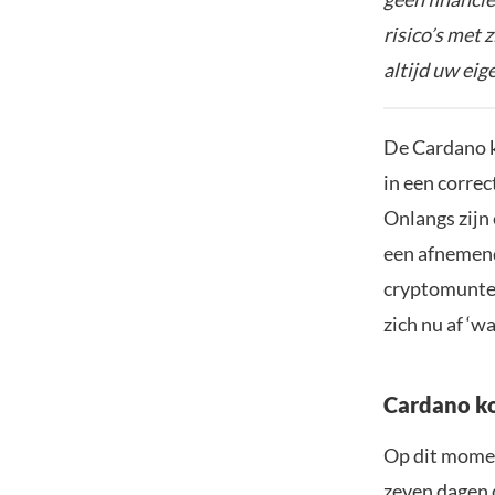
risico’s met 
altijd uw ei
De Cardano k
in een corre
Onlangs zijn
een afnemend
cryptomunten
zich nu af ‘w
Cardano ko
Op dit momen
zeven dagen 