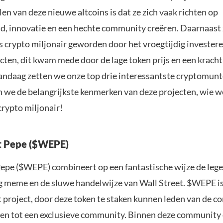
en van deze nieuwe altcoins is dat ze zich vaak richten op
, innovatie en een hechte community creëren. Daarnaast z
s crypto miljonair geworden door het vroegtijdig investere
cten, dit kwam mede door de lage token prijs en een kracht
andaag zetten we onze top drie interessantste cryptomunt
en we de belangrijkste kenmerken van deze projecten, wie w
crypto miljonair!
t Pepe ($WEPE)
Pepe ($WEPE)
combineert op een fantastische wijze de leg
g meme en de sluwe handelwijze van Wall Street. $WEPE is
t project, door deze token te staken kunnen leden van de 
gen tot een exclusieve community. Binnen deze communit