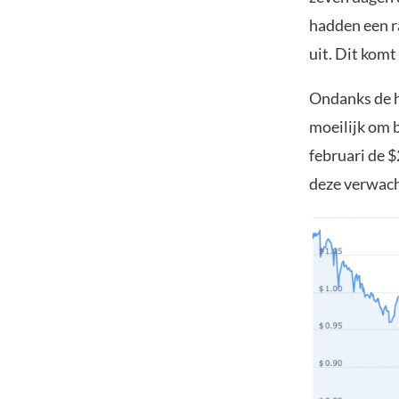
hadden een r
uit. Dit kom
Ondanks de h
moeilijk om 
februari de 
deze verwach