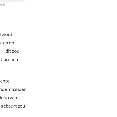
d wordt
sten op
i, dit zou
e Cardano
cente
mende maanden
 loop van
t gebeurt zou