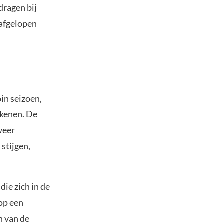
dragen bij
 afgelopen
in seizoen,
ekenen. De
weer
 stijgen,
ie zich in de
op een
n van de