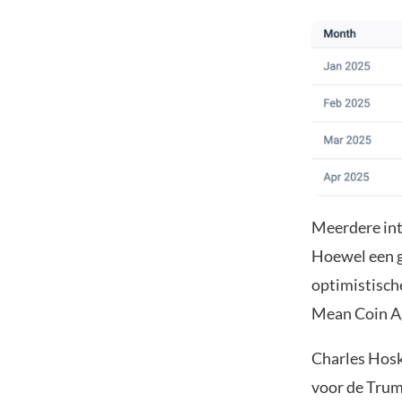
Meerdere int
Hoewel een g
optimistische
Mean Coin Ag
Charles Hoski
voor de Trum