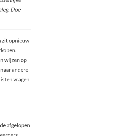
nleg. Doe
n zit opnieuw
rkopen.
an wijzen op
 naar andere
isten vragen
 de afgelopen
teerders