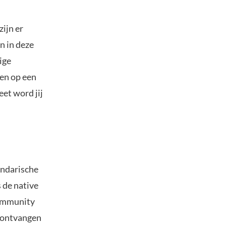
ijn er
n in deze
ige
en op een
eet word jij
endarische
 de native
community
y ontvangen