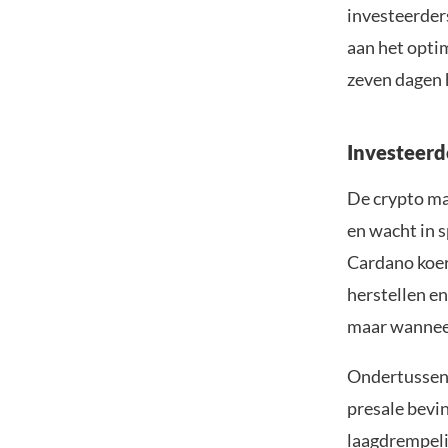
investeerder
aan het opti
zeven dagen 
Investeerd
De crypto ma
en wacht in 
Cardano koer
herstellen en
maar wanneer
Ondertussen 
presale bevi
laagdrempeli