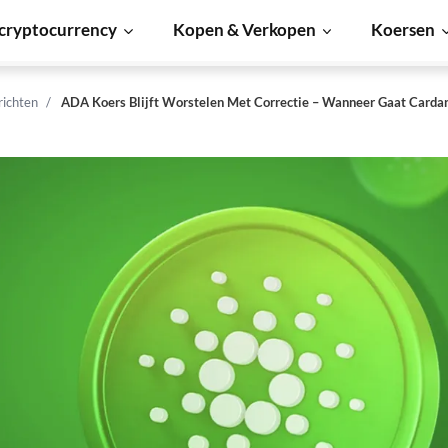
cryptocurrency
Kopen & Verkopen
Koersen
richten
ADA Koers Blijft Worstelen Met Correctie – Wanneer Gaat Cardan