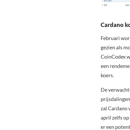
Cardano k
Februari wor
gezien als mo
CoinCodex wo
een rendemen
koers.
De verwacht
prijsdalinge
zal Cardano v
april zelfs o
er een poten