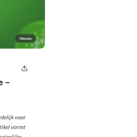
Nieuws
e –
delijk voor
tikel vormt
nzienlijke