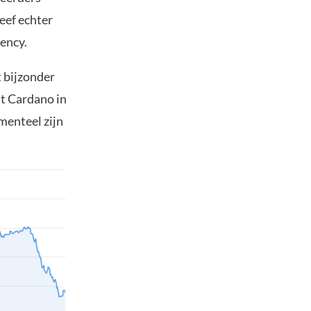
eef echter
rency.
 bijzonder
at Cardano in
menteel zijn