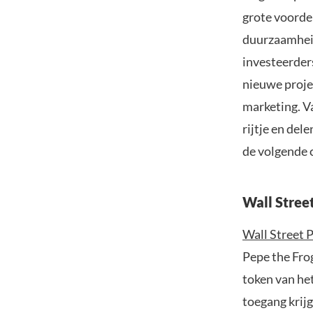
grote voordel
duurzaamheid
investeerder
nieuwe proje
marketing. V
rijtje en del
de volgende 
Wall Stree
Wall Street 
Pepe the Fro
token van he
toegang krij