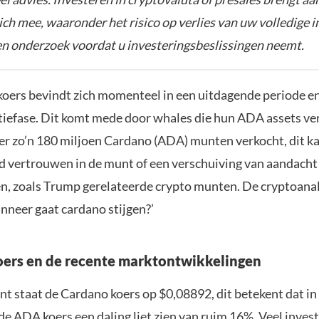
zich mee, waaronder het risico op verlies van uw volledige i
gen onderzoek voordat u investeringsbeslissingen neemt.
oers bevindt zich momenteel in een uitdagende periode e
ctiefase. Dit komt mede door whales die hun ADA assets ve
 er zo’n 180 miljoen Cardano (ADA) munten verkocht, dit k
 vertrouwen in de munt of een verschuiving van aandacht
, zoals Trump gerelateerde crypto munten. De cryptoanal
anneer gaat cardano stijgen?’
ers en de recente marktontwikkelingen
t staat de Cardano koers op $0,08892, dit betekent dat in
de ADA koers een daling liet zien van ruim 16%. Veel inves