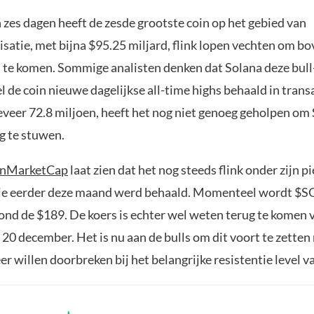
 zes dagen heeft de zesde grootste coin op het gebied van
satie, met bijna $95.25 miljard, flink lopen vechten om bo
l te komen. Sommige analisten denken dat Solana deze bull
 de coin nieuwe dagelijkse all-time highs behaald in transa
eveer 72.8 miljoen, heeft het nog niet genoeg geholpen om 
g te stuwen.
inMarketCap
laat zien dat het nog steeds flink onder zijn p
die eerder deze maand werd behaald. Momenteel wordt $S
nd de $189. De koers is echter wel weten terug te komen v
20 december. Het is nu aan de bulls om dit voort te zette
er willen doorbreken bij het belangrijke resistentie level 