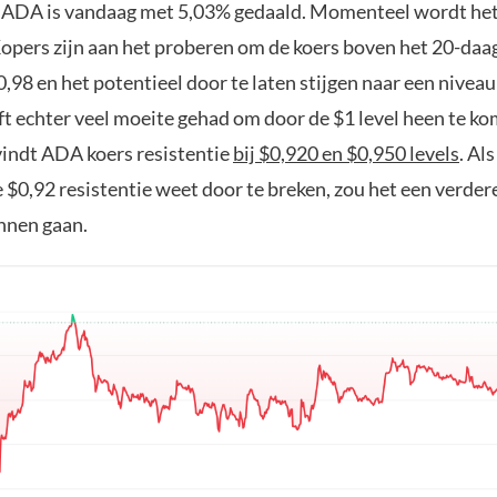
 ADA is vandaag met 5,03% gedaald. Momenteel wordt he
Kopers zijn aan het proberen om de koers boven het 20-da
98 en het potentieel door te laten stijgen naar een niveau
ft echter veel moeite gehad om door de $1 level heen te ko
ndt ADA koers resistentie
bij $0,920 en $0,950 levels
. Al
 $0,92 resistentie weet door te breken, zou het een verder
nnen gaan.