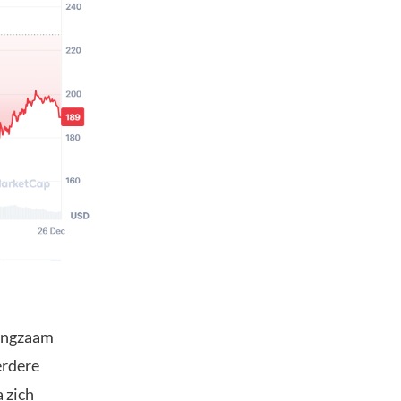
langzaam
erdere
 zich