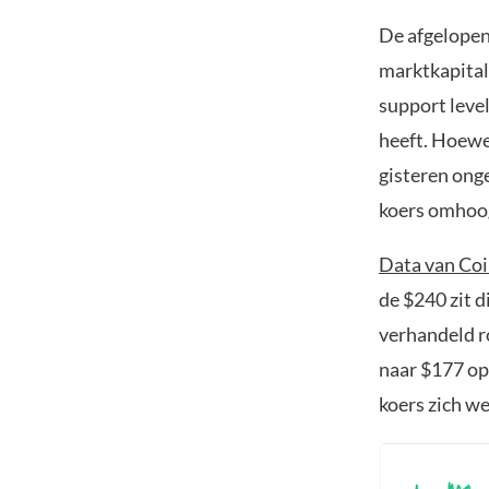
De afgelopen
marktkapitali
support leve
heeft. Hoewel
gisteren ong
koers omhoo
Data van Co
de $240 zit 
verhandeld ro
naar $177 op 
koers zich we