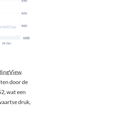
dingView
.
hten door de
52, wat een
waartse druk,