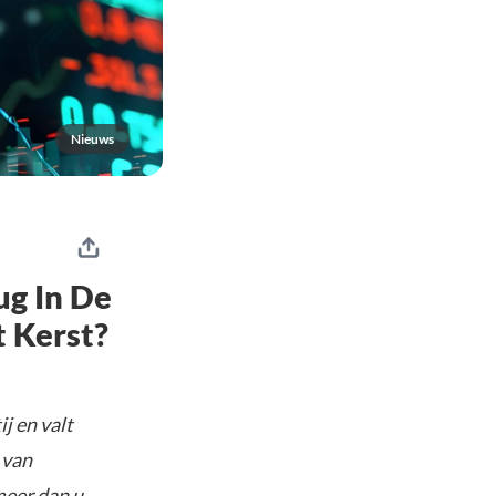
Nieuws
ug In De
t Kerst?
j en valt
 van
meer dan u