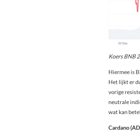
Koers BNB 2
Hiermee is B
Het lijkt er 
vorige resis
neutrale indi
wat kan betek
Cardano (A