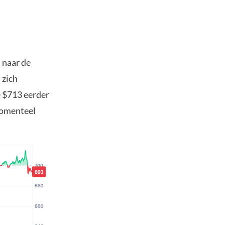
 naar de
 zich
 $713 eerder
 momenteel