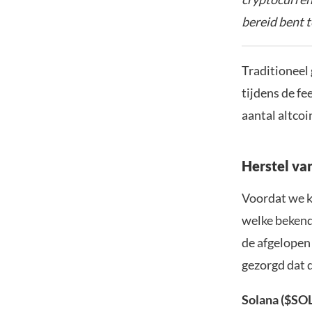
bereid bent t
Traditioneel 
tijdens de fe
aantal altcoi
Herstel va
Voordat we k
welke bekend
de afgelopen 
gezorgd dat d
Solana ($SO