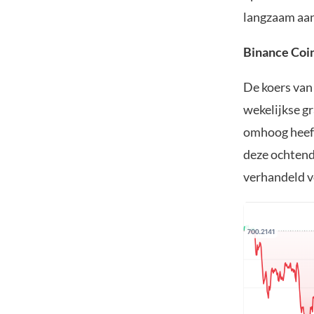
langzaam aan 
Binance Coi
De koers van
wekelijkse g
omhoog heeft
deze ochtend
verhandeld v