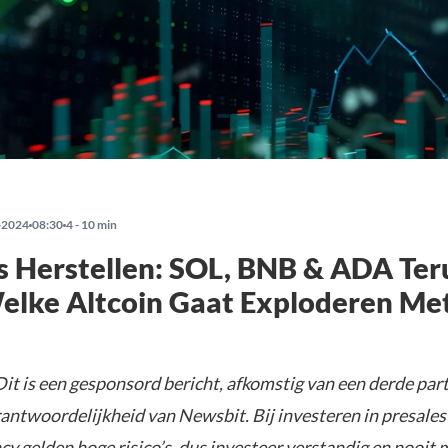
-2024
08:30
4 - 10 min
s Herstellen: SOL, BNB & ADA Ter
Welke Altcoin Gaat Exploderen Me
it is een gesponsord bericht, afkomstig van een derde parti
rantwoordelijkheid van Newsbit. Bij investeren in presales
y gelden hoge risico’s, dus investeer verstandig en nooit 