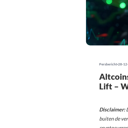
Persbericht
28-12
Altcoin
Lift – 
Disclaimer:
D
buiten de ve
cryptocurrenc