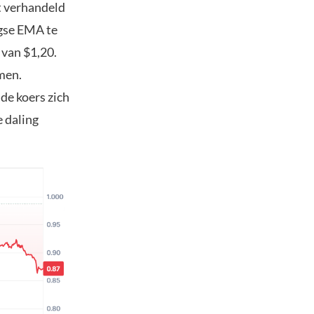
t verhandeld
agse EMA te
 van $1,20.
men.
s de koers zich
e daling