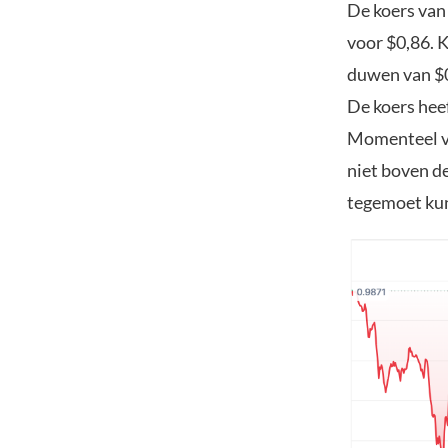
De koers van
voor $0,86. 
duwen van $0,
De koers hee
Momenteel vi
niet boven de
tegemoet ku