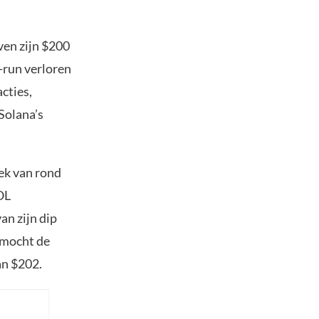
ven zijn $200
-run verloren
cties,
Solana’s
iek van rond
OL
an zijn dip
n mocht de
van $202.