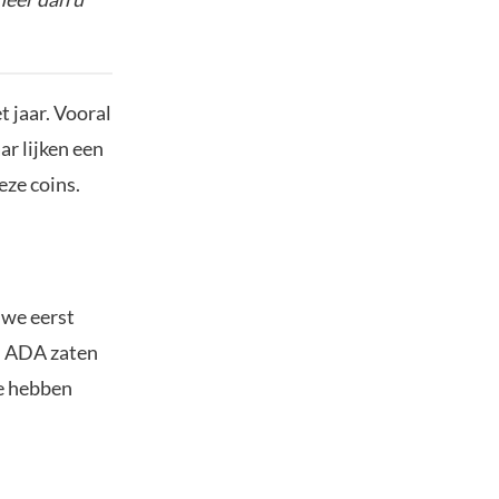
t jaar. Vooral
ar lijken een
eze coins.
 we eerst
n ADA zaten
te hebben