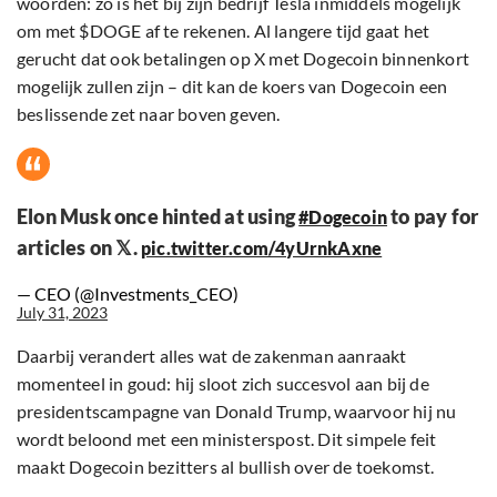
woorden: zo is het bij zijn bedrijf Tesla inmiddels mogelijk
om met $DOGE af te rekenen. Al langere tijd gaat het
gerucht dat ook betalingen op X met Dogecoin binnenkort
mogelijk zullen zijn – dit kan de koers van Dogecoin een
beslissende zet naar boven geven.
Elon Musk once hinted at using
to pay for
#Dogecoin
articles on 𝕏.
pic.twitter.com/4yUrnkAxne
— CEO (@Investments_CEO)
July 31, 2023
Daarbij verandert alles wat de zakenman aanraakt
momenteel in goud: hij sloot zich succesvol aan bij de
presidentscampagne van Donald Trump, waarvoor hij nu
wordt beloond met een ministerspost. Dit simpele feit
maakt Dogecoin bezitters al bullish over de toekomst.